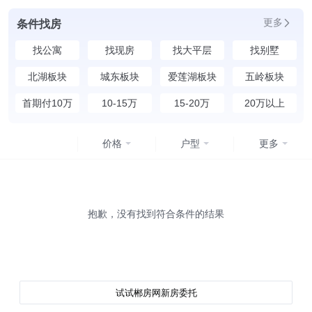
更多
条件找房
找公寓
找现房
找大平层
找别墅
北湖板块
城东板块
爱莲湖板块
五岭板块
首期付10万
10-15万
15-20万
20万以上
价格
户型
更多
均价
不限
4500元以下
抱歉，没有找到符合条件的结果
4500-5500元
5500-6500元
试试郴房网新房委托
6500-7500元