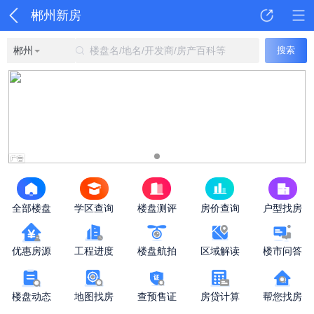
郴州新房
郴州
楼盘名/地名/开发商/房产百科等
搜索
全部楼盘
学区查询
楼盘测评
房价查询
户型找房
优惠房源
工程进度
楼盘航拍
区域解读
楼市问答
楼盘动态
地图找房
查预售证
房贷计算
帮您找房