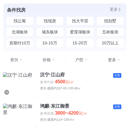
更多
条件找房
找公寓
找现房
找大平层
找别墅
北湖板块
城东板块
爱莲湖板块
五岭板块
首期付10万
10-15万
15-20万
20万以上
资兴
价格
户型
更多
均价
不限
汉宁·江山府
在售
4500
元/㎡
参考均价
4500元以下
资兴 建面约107.43~135.68㎡
4500-5500元
鸿麒·东江御景
在售
5500-6500元
3800~4200
元/㎡
参考价格
资兴 建面约114~139.4㎡
6500-7500元