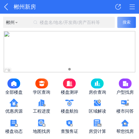
郴州新房
郴州
楼盘名/地名/开发商/房产百科等
搜索
全部楼盘
学区查询
楼盘测评
房价查询
户型找房
优惠房源
工程进度
楼盘航拍
区域解读
楼市问答
楼盘动态
地图找房
查预售证
房贷计算
帮您找房