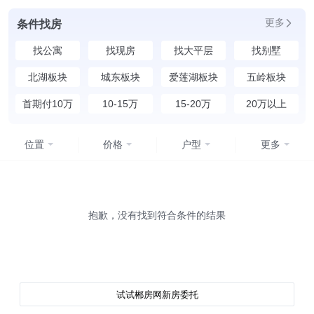
更多
条件找房
找公寓
找现房
找大平层
找别墅
北湖板块
城东板块
爱莲湖板块
五岭板块
首期付10万
10-15万
15-20万
20万以上
位置
价格
户型
更多
均价
不限
4500元以下
抱歉，没有找到符合条件的结果
4500-5500元
5500-6500元
试试郴房网新房委托
6500-7500元