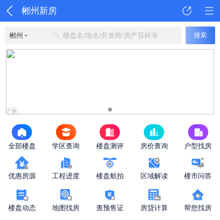
郴州新房
郴州
楼盘名/地名/开发商/房产百科等
搜索
全部楼盘
学区查询
楼盘测评
房价查询
户型找房
优惠房源
工程进度
楼盘航拍
区域解读
楼市问答
楼盘动态
地图找房
查预售证
房贷计算
帮您找房