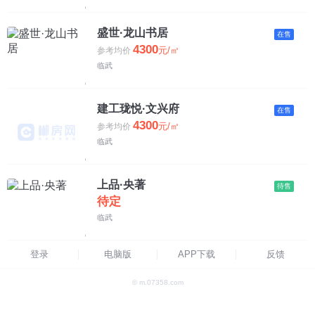
7500-8500元
盛世·龙山书居
在售
8500-10000元
4300
元/㎡
参考均价
临武
10000元以上
建工珑悦·文兴府
在售
4300
元/㎡
参考均价
临武
上品·央著
待售
待定
临武
登录
电脑版
APP下载
反馈
© m.07358.com