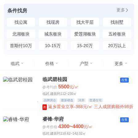
更多
条件找房
找公寓
找现房
找大平层
找别墅
北湖板块
城东板块
爱莲湖板块
五岭板块
首期付10万
10-15万
15-20万
20万以上
临武
价格
户型
更多
均价
不限
临武碧桂园
在售
5500
元/㎡
参考均价
4500元以下
临武 建面约112~230㎡
品牌房企
最新楼盘
洋房
普通住宅
4500-5500元
返乡置业立享-388元/㎡ 三人成团购额外98折
惠
5500-6500元
睿锋·华府
在售
4300~4400
元/㎡
参考价格
6500-7500元
临武 建面约118.62~142.02㎡