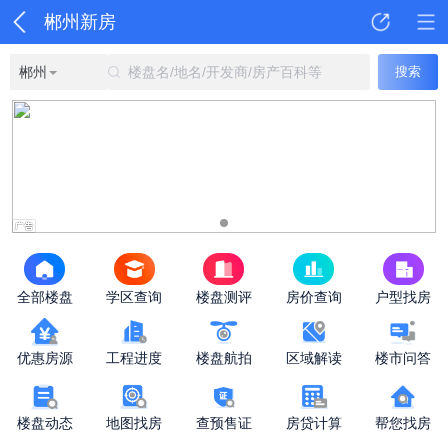
郴州新房
郴州
楼盘名/地名/开发商/房产百科等
搜索
全部楼盘
学区查询
楼盘测评
房价查询
户型找房
优惠房源
工程进度
楼盘航拍
区域解读
楼市问答
楼盘动态
地图找房
查预售证
房贷计算
帮您找房