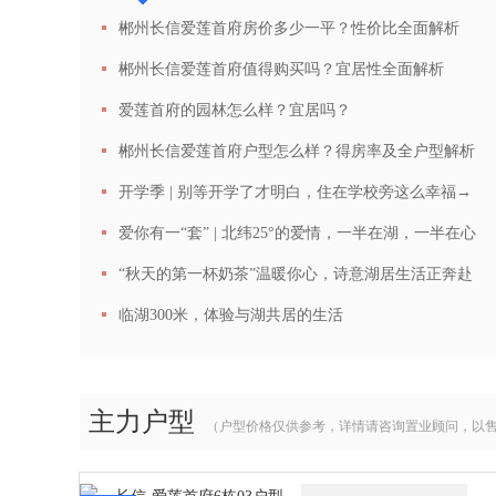
郴州长信爱莲首府房价多少一平？性价比全面解析
郴州长信爱莲首府值得购买吗？宜居性全面解析
爱莲首府的园林怎么样？宜居吗？
郴州长信爱莲首府户型怎么样？得房率及全户型解析
开学季 | 别等开学了才明白，住在学校旁这么幸福→
爱你有一“套” | 北纬25°的爱情，一半在湖，一半在心
“秋天的第一杯奶茶”温暖你心，诗意湖居生活正奔赴
而来！
临湖300米，体验与湖共居的生活
主力户型
（户型价格仅供参考，详情请咨询置业顾问，以