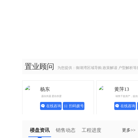
置业顾问
为您提供：御湖湾区域导购 政策解读 户型解析等
杨东
黄萍13
愿你所愿 爱你所爱
销售千套房产，提供
在线咨询
扫码拨号
在线咨询
楼盘资讯
销售动态
工程进度
更多>>