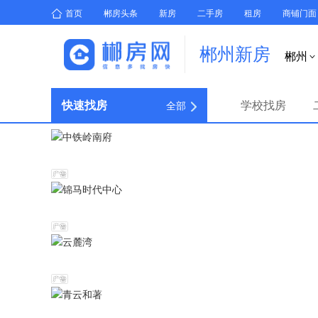
首页
郴房头条
新房
二手房
租房
商铺门面
郴州新房
郴州

快速找房
学校找房
全部