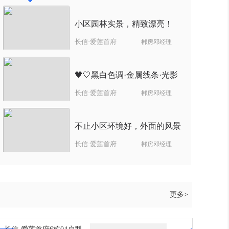
小区园林实景，精致漂亮！
长信·爱莲首府
郴房邓经理
🖤🤍黑白色调·金属线条·光影
长信·爱莲首府
郴房邓经理
层次

不止小区环境好，外面的风景
长信·爱莲首府
郴房邓经理
🍷风落窗前，空间有了呼
也很美，爱莲湖公园仅一路之隔，
更多>