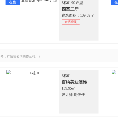
在售
Q
在
长信·爱莲首府郴州爱莲首府初中划分在哪里
6栋01/02户型
四室二厅
A
十九中
建筑面积：139.59㎡
余房查询
参考，详情请咨询装修公司。）
6栋01
百纳美迪装饰
139.95㎡
设计师:周佳佳