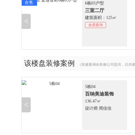
在售
6栋03户型
三室二厅
建筑面积：125㎡
<
余房查询
该楼盘装修案例
（装修案例由装修公司提供，仅供
5栋04
百纳美迪装饰
136.47㎡
<
设计师:周佳佳