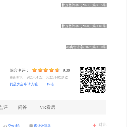
郴房售许字（2021）第8015号
郴房售许字（2020）第0061号
郴房售许字(2026)第0010号
综合测评：
9.39
更新时间：2026-04-22 3322814次浏览
我是房企 申请入驻
纠错
点评
问答
VR看房
对比
变价通知
房贷计算器