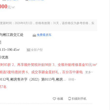
000
元/㎡
更新时间：2026年8月1日，价格有效期：31天，该价格仅为参考价格，实
与郴江路交汇处
免费看房车
司
15~190.45㎡
全部户型
折优惠
85折 2、再享额外契税补贴98折 3、全额补贴维修基金93元/m²
5、精选5套特惠好房 6、成交享砸金蛋好礼，百分百中家电
更多>
12号,郴房售许字（2022）第0113号,郴房...
详情>
第7名
收藏
扫描到手机
板房
售楼处
实景图
活