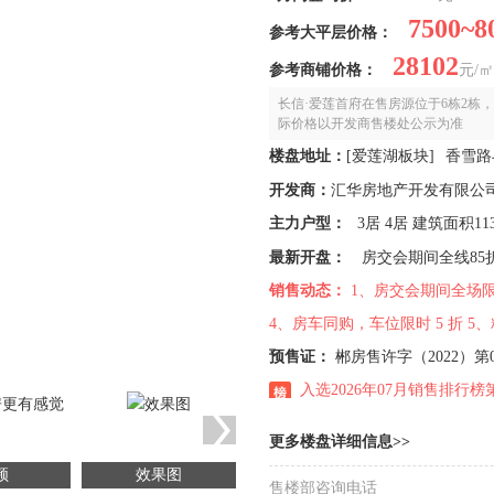
7500~8
参考大平层价格：
28102
参考商铺价格：
元/㎡
长信·爱莲首府在售房源位于6栋2栋，
际价格以开发商售楼处公示为准
香雪路
楼盘地址：
[
爱莲湖板块
]
开发商：
汇华房地产开发有限公
3居 4居 建筑面积113.
主力户型：
最新开盘：
房交会期间全线85
销售动态：
1、房交会期间全场限时
4、房车同购，车位限时 5 折 
预售证：
郴房售许字（2022）第01
入选2026年07月销售排行榜
更多楼盘详细信息>>
频
效果图
户型图
样
售楼部咨询电话