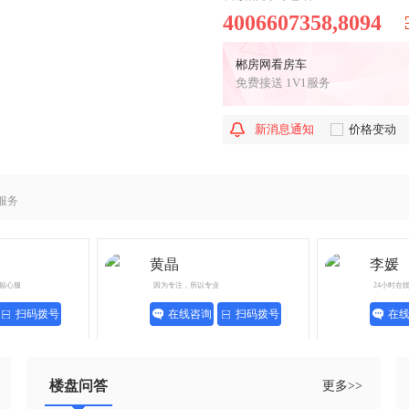
4006607358,8094
郴房网看房车
免费接送 1V1服务
新消息通知
价格变动
服务
黄晶
李媛
贴心服
因为专注，所以专业
24小时在
扫码拨号
在线咨询
扫码拨号
在
楼盘问答
更多>>