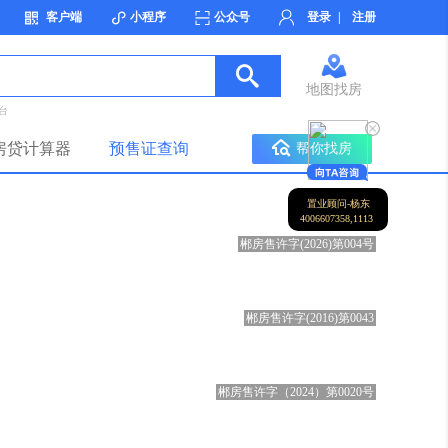
客户端
小程序
公众号
登录
|
注册
地图找房
台
房贷计算器
预售证查询
帮你找房
置业顾问-杨东
4006607358,1113
郴房售许字(2026)第004号
郴房售许字(2016)第0043
郴房售许字（2024）第0020号