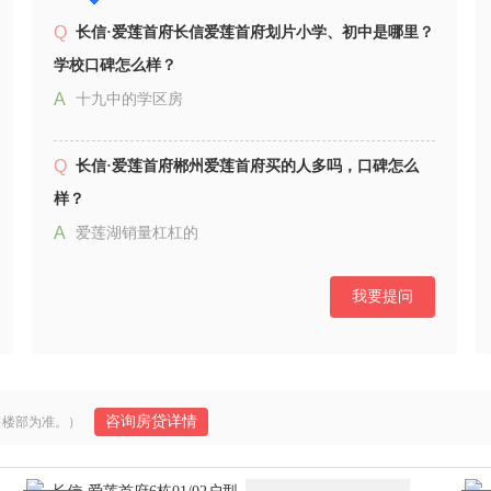
Q
长信·爱莲首府长信爱莲首府划片小学、初中是哪里？
学校口碑怎么样？
A
十九中的学区房
Q
长信·爱莲首府郴州爱莲首府买的人多吗，口碑怎么
样？
A
爱莲湖销量杠杠的
我要提问
Q
长信·爱莲首府郴州爱莲首府小学划分在哪
A
十九中
Q
长信·爱莲首府郴州爱莲首府怎么样，值不值得买
咨询房贷详情
售楼部为准。）
A
值得购买