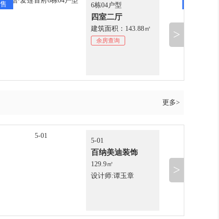
售
在售
6栋04户型
四室二厅
建筑面积：143.88㎡
>
余房查询
更多>
5-01
百纳美迪装饰
129.9㎡
>
设计师:谭玉章