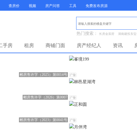
查房价
视频
房产问答
工具
免费发布房源
热门搜索：
长房金宸府
湖南建投东玺
二手房
租房
商铺门面
房产经纪人
资讯
郴房售许字（2025）第0014号
郴房售许字（2026）第0007
郴房售许字（2023）第0041号