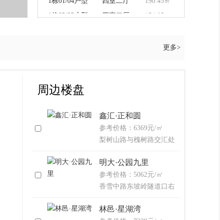
1栋01/04户型
四室二厅
190.45㎡
1栋02/03户型
四室二厅
154.85㎡
更多>
周边楼盘
鑫汇·正和圆
参考价格：6369元/㎡
梨树山路与槐树路交汇处
(鸽皇院子正对面)
明大·公园九里
参考价格：5062元/㎡
香雪中路东坡岭隧道口右
转200米
林邑·星湖湾