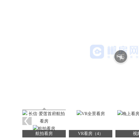
航拍看房
VR看房（4）
视