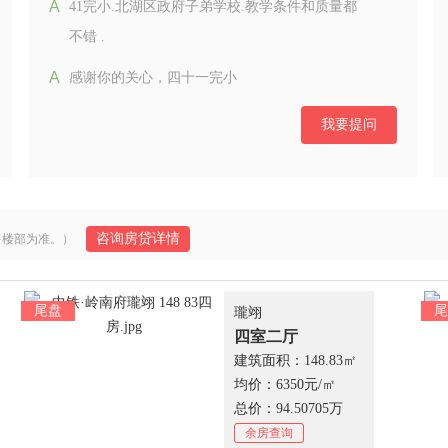
A
41完小.北湖区政府子弟学校.教学条件和质量都
不错 .
A
感谢你的关心，四十一完小
我要提问
Q
中铁·岭南府物业怎么样？停车要收费吗，贵不贵
A
感谢你的关注，央企放心靠谱
Q
中铁·岭南府是现房吗？
咨询房贷详情
售楼部为准。）
A
现在已是准现房销售
A
感谢你的关注，今年年底交房
尾盘
尾
瓏翊
四室二厅
建筑面积：148.83㎡
Q
中铁·岭南府开发商是谁？实力怎么样？
均价：6350元/㎡
A
感谢你的关注，央企单位
总价：94.50705万
余房查询