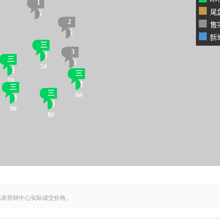
1
栋
2
栋
三
3
期
三
栋
5#
期
三
7#
期
三
三
6#
期
期
9#
8#
代表营销中心实际成交价格。