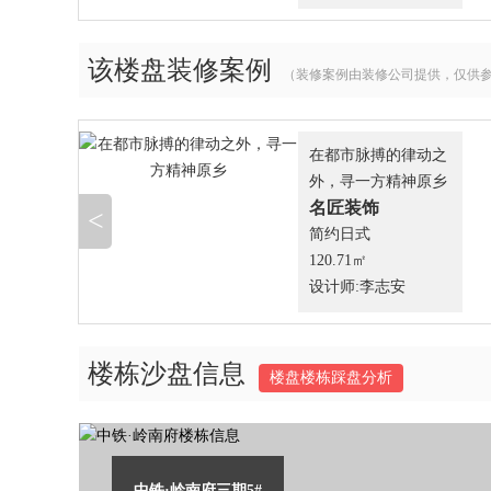
该楼盘装修案例
（装修案例由装修公司提供，仅供
在都市脉搏的律动之
外，寻一方精神原乡
名匠装饰
<
简约日式
120.71㎡
设计师:李志安
楼栋沙盘信息
楼盘楼栋踩盘分析
中铁·岭南府三期5#