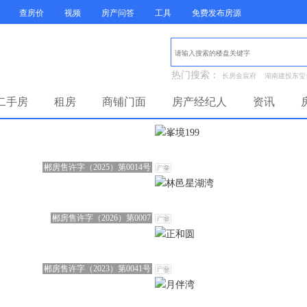
查房价
视频
房产问答
工具
免费发布房源
热门搜索：
长房金宸府
湖南建投东玺
二手房
租房
商铺门面
房产经纪人
资讯
郴房售许字（2025）第0014号
郴房售许字（2026）第0007
郴房售许字（2023）第0041号