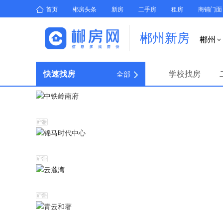
首页
郴房头条
新房
二手房
租房
商铺门面
郴州新房
郴州

快速找房
学校找房
全部