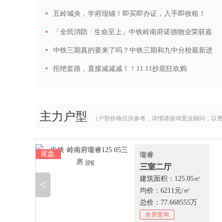
境！
五岭城央，学府现铺！即买即办证，入手即收租！
「全民消防 · 生命至上」中铁岭南府诺德物业荣获嘉
奖！
中铁三期真的要来了吗？中铁三期和九中分校最新进
度！
拒绝套路，直接减减减！！11.11抄底狂欢购
主力户型
（户型价格仅供参考，详情请咨询置业顾问，以
尾盘
瓏睿
三室二厅
建筑面积：125.05㎡
<
均价：6211元/㎡
总价：77.668555万
余房查询