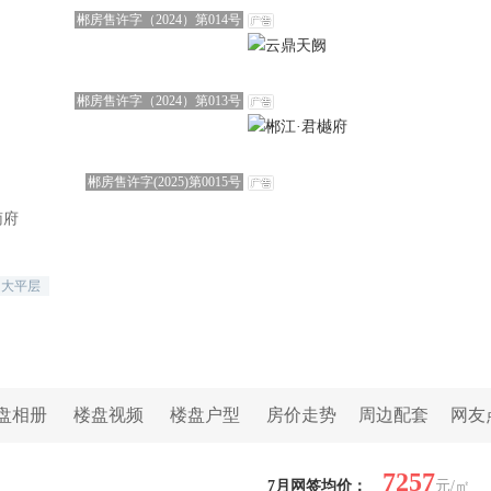
郴房售许字（2024）第014号
郴房售许字（2024）第013号
郴房售许字(2025)第0015号
南府
大平层
盘相册
楼盘视频
楼盘户型
房价走势
周边配套
网友
7257
7月网签均价：
元/㎡