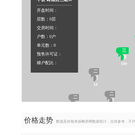
开盘时间：
层数：0层
交房时间：
户数：0户
单元数：0
三
预售许可证：
期
梯户配比：
10#
二
期
1#
二
二
期
期
2#
4#
二
价格走势
数据及价格来源郴房网数据统计，仅供参考，不
期
3#