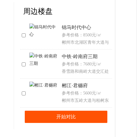
空中云墅
四室二厅
206.20㎡
周边楼盘
锦马时代中心
参考价格：8500元/㎡
郴州市北湖区青年大道与
燕泉路交汇处
中铁·岭南府三期
参考价格：7680元/㎡
香雪路和南岭大道交汇处
郴江·君樾府
参考价格：5600元/㎡
郴州市五岭大道与柏树东
路交汇处