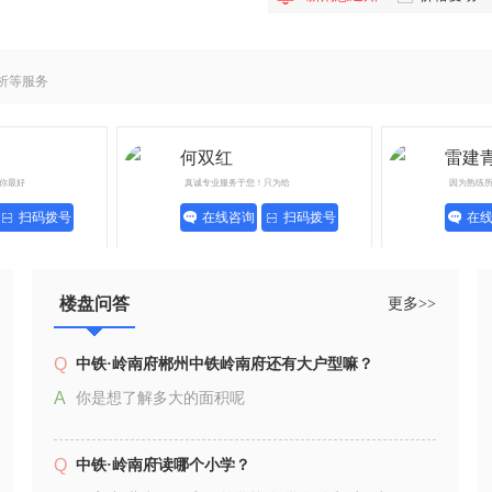
析等服务
何双红
雷建
你最好
真诚专业服务于您！只为给
因为熟练
扫码拨号
在线咨询
扫码拨号
在
楼盘问答
更多>>
Q
中铁·岭南府郴州中铁岭南府还有大户型嘛？
A
你是想了解多大的面积呢
Q
中铁·岭南府读哪个小学？