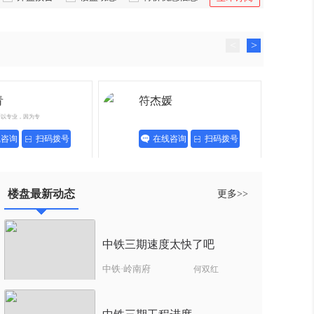
<
>
青
符杰媛
所以专业，因为专
线咨询
扫码拨号
在线咨询
扫码拨号
楼盘最新动态
更多>>
中铁三期速度太快了吧
中铁·岭南府
何双红