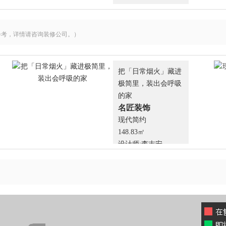
参考，详情请咨询装修公司。）
把「日常烟火」藏进
极简里，装出会呼吸
的家
名匠装饰
现代简约
148.83㎡
设计师:李志安