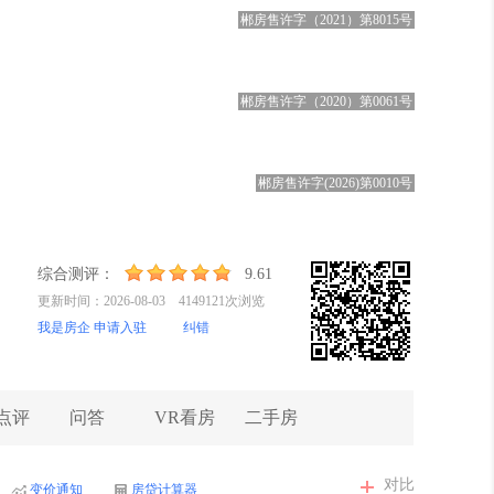
郴房售许字（2021）第8015号
郴房售许字（2020）第0061号
郴房售许字(2026)第0010号
综合测评：
9.61
更新时间：2026-08-03 4149121次浏览
我是房企 申请入驻
纠错
点评
问答
VR看房
二手房
对比
变价通知
房贷计算器