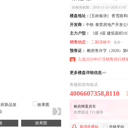
价格有效期：2019-11-13~202
香雪路和
楼盘地址：
[
五岭板块
]
开发商：
中铁·泰荣房地产开发公
3居 4居 建筑面积103.
主力户型：
销售动态：
二期清栋中
更多>
预售证：
郴房售许字（2020）第01
入选2026年07月销售排行榜
更多楼盘详细信息>>
售楼部咨询电话
4006607358,8110
郴房网看房车
免费接送 1V1服务
频
效果图
户型图
样
新消息通知
价格变动