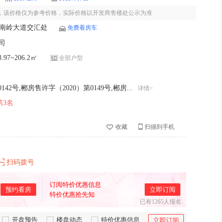
0-11-07，该价格仅为参考价格，实际价格以开发商售楼处公示为准
南岭大道交汇处
免费看房车
司
97~206.2㎡
全部户型
42号,郴房售许字（2020）第0149号,郴房...
详情>
第3名
收藏
扫描到手机
扫码拨号
订阅特价优惠信息
预约看房
立即订阅
特价优惠抢先知
已有1265人报名
板房
售楼处
实景图
活
开盘预告
楼盘动态
特价优惠信息
立即订阅