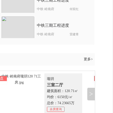
中铁三期工程进度
中铁·岭南府
何双红
中铁三期工程进度
中铁·岭南府
雷建青
更多>
盘
尾盘
瓏玥
三室二厅
建筑面积：120.71㎡
>
均价：6150元/㎡
总价：74.23665万
余房查询