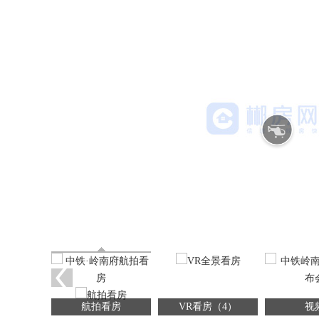
航拍看房
VR看房（4）
视