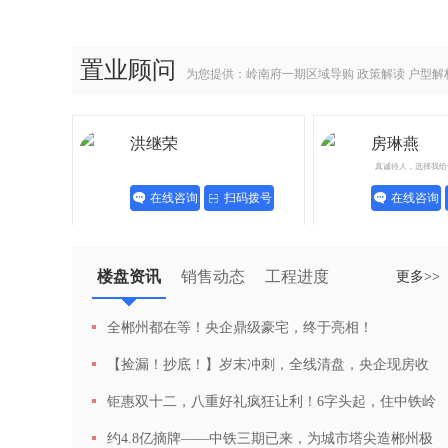
置业顾问
为您提供：岭南府一期区域导购 政策解读 户型解
洪继荣
房琳燕
真诚待人，选择我给
在线咨询
扫码拨号
在线咨询
楼盘资讯
销售动态
工程进度
更多>>
全郴州都在等！央企鼎级豪宅，终于亮相！
【捡漏！抄底！】岁末冲刺，全线清盘，央企现房收
官钜惠五重礼！
钜惠双十二，八重好礼疯狂让利！6字头起，住中铁岭
南府
约4.8亿摘牌——中铁三期已来，为城市塔尖造郴州极