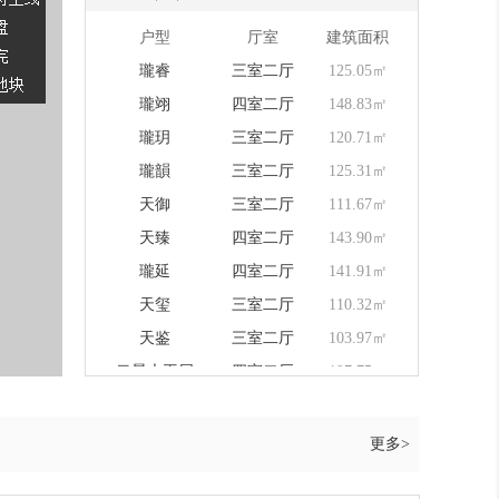
户型
厅室
建筑面积
瓏睿
三室二厅
125.05㎡
瓏翊
四室二厅
148.83㎡
瓏玥
三室二厅
120.71㎡
瓏韻
三室二厅
125.31㎡
天御
三室二厅
111.67㎡
天臻
四室二厅
143.90㎡
瓏延
四室二厅
141.91㎡
天玺
三室二厅
110.32㎡
天鉴
三室二厅
103.97㎡
云景大平层
四室二厅
197.75㎡
天禧
四室二厅
147.17㎡
云景大平层
四室二厅
194.08㎡
更多>
天韵
三室二厅
127.30㎡