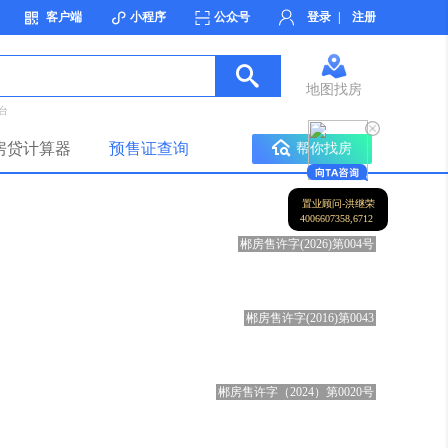
客户端
小程序
公众号
登录
|
注册
地图找房
台
房贷计算器
预售证查询
帮你找房
置业顾问-洪继荣
4006607358,6712
郴房售许字(2026)第004号
郴房售许字(2016)第0043
郴房售许字（2024）第0020号