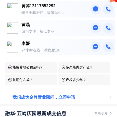
黄萍13117552292
销售千套房产，提供贴心服
务！
黄晶
因为专注，所以专业
李媛
24小时在线，满意度10
0％！
能用异地公积金吗？
多久能办房产证？
首期付几成？
产权多少年？
我想成为金牌置业顾问，立即申请
融华·五岭庆园最新成交信息
查看更多