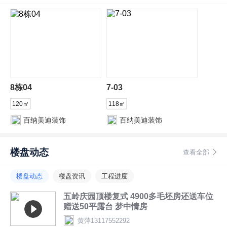
8栋04
7-03
120㎡
118㎡
百纳美迪装饰
百纳美迪装饰
楼盘动态
查看全部
楼盘动态
楼盘资讯
工程进度
五岭庆园顶楼复式 4900多毛坯房还送车位 ​
赠送50平露台 ​梦中情房
黄萍13117552292