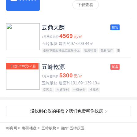
下载查看
云鼎天阙
在售
4569
元/㎡
7月网签均价
五岭版块 建面约97~209.44㎡
低碳节能园林生态宜居小区
现房销售
教育地产
准
现房
五岭乾源
一口价5238元/㎡起
尾盘
5300
元/㎡
7月网签均价
五岭版块 建面约101.69~139.13㎡
学区房
交通便利
一级物业
准现房
没找到心仪的楼盘？我们免费帮你找房
郴房网
>
郴州楼盘
>
五岭板块
>
融华·五岭庆园