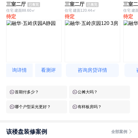
三室二厅
三室二厅
三室二
已售完
已售完
住宅 建面88.60㎡
住宅 建面120.44㎡
住宅 建面
待定
待定
待定
询详情
看测评
咨询房贷详情
首期付多少？
公摊大吗？
哪个户型采光更好？
有样板房吗？
该楼盘装修案例
全部案例