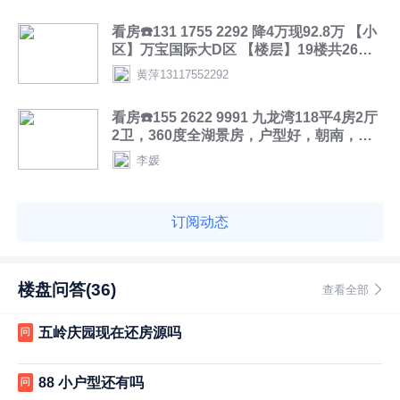
看房☎️131 1755 2292 降4万现92.8万 【小
区】万宝国际大D区 【楼层】19楼共26楼
【[福]面积】129.89平方米平方米 【[發]户
黄萍13117552292
型】4房2厅2卫 【[太阳]朝向】南北通透
【装修】精装 【价格】96.8万 【 书包】39
看房☎️155 2622 9991 九龙湾118平4房2厅
完小九中本部 五岭广场市中心，市政府，
2卫，360度全湖景房，户型好，朝南，视
南院，都在附近，两梯两户。全款房，接
野开阔风景优美，电梯8楼，诚心出售56.8
受任何付款方式。
李媛
万
订阅动态
楼盘问答(36)
查看全部
五岭庆园现在还房源吗
问
88 小户型还有吗
问