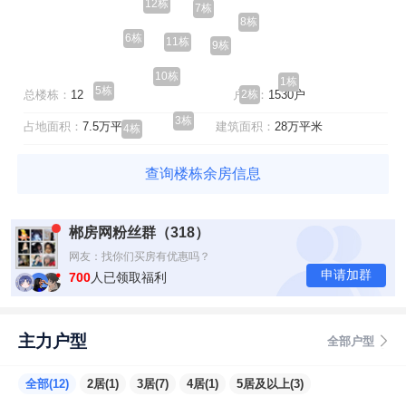
12栋
7栋
8栋
6栋
11栋
9栋
10栋
1栋
5栋
总楼栋：
12
户数：
1530户
2栋
3栋
占地面积：
7.5万平米
建筑面积：
28万平米
4栋
查询楼栋余房信息
郴房网粉丝群（318）
网友：真的有福利
网友：找你们买房有优惠吗？
申请加群
网友：现在房价是多少？
700
人已领取福利
网友：我在外地，能找你们买房吗？
主力户型
全部户型
全部(12)
2居(1)
3居(7)
4居(1)
5居及以上(3)