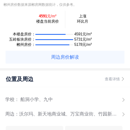
郴州房价数据来源郴房网数据统计，仅供参考。
4591
元/m²
上涨
楼盘当前房价
环比月
本楼盘房价：
4591元/m²
五岭板块房价：
5731元/m²
郴州房价：
5178元/m²
周边房价解读
位置及周边
查看详情
学校： 船洞小学、九中
周边：
沃尔玛、新天地商业城、万宝商业街、竹园新城商业街、3.8万方自有商业配套