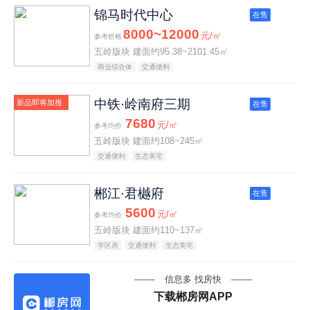
锦马时代中心
在售
8000~12000
元/㎡
参考价格
五岭版块 建面约95.38~2101.45㎡
商业综合体
交通便利
中铁·岭南府三期
新品即将加推
在售
7680
元/㎡
参考均价
五岭版块 建面约108~245㎡
交通便利
生态美宅
郴江·君樾府
在售
5600
元/㎡
参考均价
五岭版块 建面约110~137㎡
学区房
交通便利
生态美宅
信息多 找房快
下载郴房网APP