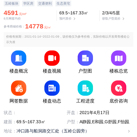
五岭板块
学区房
交通便利
生态美宅
4591
69.5~167.33㎡
2/3/4/5居
元/m²
6月网签均价
预约算价
获取户型底价
14778
参考商铺价格：
元/㎡
价格有效期：2021-01-14~2022-01-09，该价格仅为参考价格，实际价格以开发商售楼处公
示为准
楼盘概况
楼盘视频
户型图
楼栋总览
网签数据
楼盘动态
工程进度
底价咨询
已售完
状态：
开盘：
2021年4月17日
建面：
69.5~167.33㎡
户型：
A静园,E和园,G舒园,F怡园,C悦园
地址：
冲口路与船洞路交汇处（五岭公园旁）