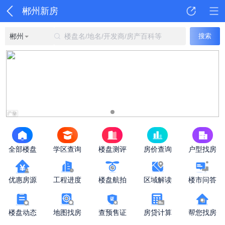
郴州新房
郴州
楼盘名/地名/开发商/房产百科等
搜索
全部楼盘
学区查询
楼盘测评
房价查询
户型找房
优惠房源
工程进度
楼盘航拍
区域解读
楼市问答
楼盘动态
地图找房
查预售证
房贷计算
帮您找房