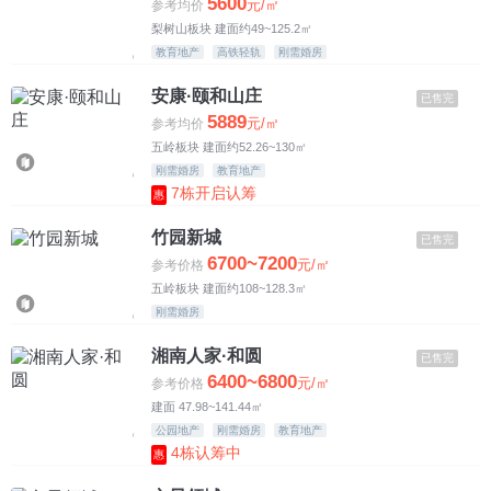
5600
元/㎡
参考均价
梨树山板块 建面约49~125.2㎡
教育地产
高铁轻轨
刚需婚房
安康·颐和山庄
已售完
5889
元/㎡
参考均价
五岭板块 建面约52.26~130㎡
刚需婚房
教育地产
7栋开启认筹
惠
竹园新城
已售完
6700~7200
元/㎡
参考价格
五岭板块 建面约108~128.3㎡
刚需婚房
湘南人家·和圆
已售完
6400~6800
元/㎡
参考价格
建面 47.98~141.44㎡
公园地产
刚需婚房
教育地产
4栋认筹中
惠