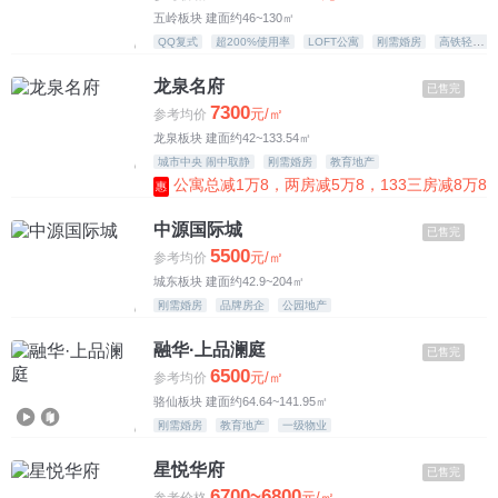
五岭板块 建面约46~130㎡
QQ复式
超200%使用率
LOFT公寓
刚需婚房
高铁轻轨
龙泉名府
已售完
7300
元/㎡
参考均价
龙泉板块 建面约42~133.54㎡
城市中央 闹中取静
刚需婚房
教育地产
公寓总减1万8，两房减5万8，133三房减8万8
惠
中源国际城
已售完
5500
元/㎡
参考均价
城东板块 建面约42.9~204㎡
刚需婚房
品牌房企
公园地产
融华·上品澜庭
已售完
6500
元/㎡
参考均价
骆仙板块 建面约64.64~141.95㎡
刚需婚房
教育地产
一级物业
星悦华府
已售完
6700~6800
元/㎡
参考价格