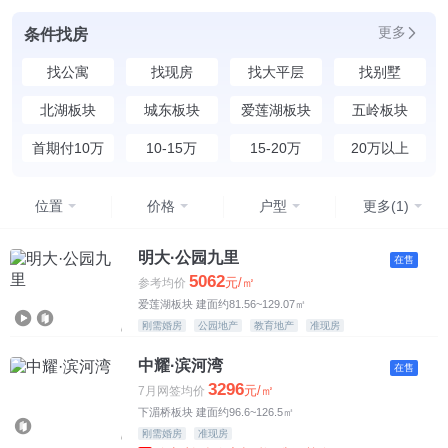
更多
条件找房
找公寓
找现房
找大平层
找别墅
北湖板块
城东板块
爱莲湖板块
五岭板块
首期付10万
10-15万
15-20万
20万以上
位置
价格
户型
更多(1)
均价
不限
明大·公园九里
在售
5062
元/㎡
参考均价
4500元以下
爱莲湖板块 建面约81.56~129.07㎡
刚需婚房
公园地产
教育地产
准现房
4500-5500元
中耀·滨河湾
在售
5500-6500元
3296
元/㎡
7月网签均价
下湄桥板块 建面约96.6~126.5㎡
6500-7500元
刚需婚房
准现房