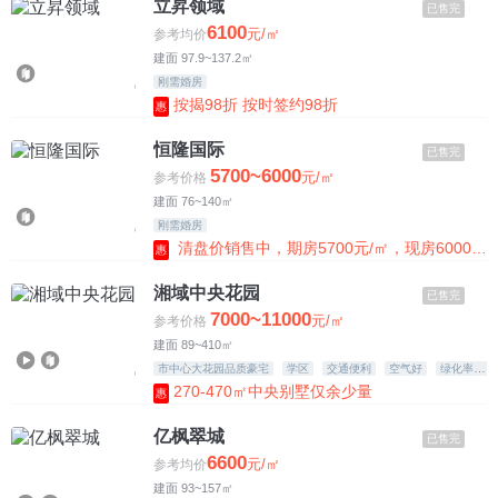
立昇领域
已售完
6100
元/㎡
参考均价
建面 97.9~137.2㎡
刚需婚房
按揭98折 按时签约98折
惠
恒隆国际
已售完
5700~6000
元/㎡
参考价格
建面 76~140㎡
刚需婚房
清盘价销售中，期房5700元/㎡，现房6000元/㎡
惠
湘域中央花园
已售完
7000~11000
元/㎡
参考价格
建面 89~410㎡
市中心大花园品质豪宅
学区
交通便利
空气好
绿化率高
270-470㎡中央别墅仅余少量
惠
亿枫翠城
已售完
6600
元/㎡
参考均价
建面 93~157㎡