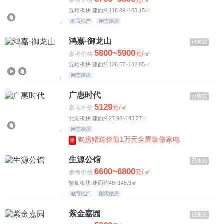
五岭板块 建面约116.89~163.15㎡
教育地产
刚需婚房
鸿嘉·御龙山
已售完
5800~5900
元/㎡
参考价格
五岭板块 建面约126.57~142.85㎡
刚需婚房
广惠时代
已售完
5129
元/㎡
参考均价
北湖板块 建面约27.98~143.27㎡
刚需婚房
购房赠送价值1万元全屋装修家电
惠
生源公馆
已售完
6600~6800
元/㎡
参考价格
骆仙板块 建面约48~145.9㎡
教育地产
刚需婚房
紫金嘉园
已售完