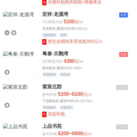
全额补贴购房契税+维修基金
惠
7500-8500元
宏祥·龙溪湾
在售
8500-10000元
5100
元/㎡
7月网签均价
龙泉板块 建面约28.86~132.1㎡
10000元以上
刚需婚房
现房
房交会期间享受优惠300元/㎡
惠
粤泰·天鹅湾
尾盘
4380
元/㎡
6月网签均价
骆仙板块 建面约112~140㎡
刚需婚房
准现房
紫宸北郡
已售完
5100~6100
元/㎡
参考价格
下湄桥板块 建面约99.42~137.33㎡
刚需婚房
公园地产
清盘特惠
惠
上品书苑
已售完
6200~6900
元/㎡
参考价格