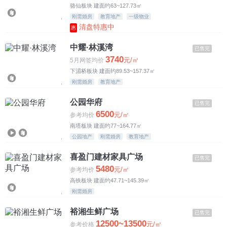
骆仙板块 建面约63~127.73㎡
刚需婚房
教育地产
一级物业
清盘特惠中
惠
中耀·林溪湾
已售完
3740
元/㎡
5月网签均价
下湄桥板块 建面约89.53~157.37㎡
刚需婚房
教育地产
公园华府
已售完
6500
元/㎡
参考均价
南塔板块 建面约77~164.77㎡
公园地产
刚需婚房
教育地产
喜盈门建材家具广场
已售完
5480
元/㎡
参考均价
高铁板块 建面约47.71~145.39㎡
刚需婚房
裕湘生鲜广场
已售完
12500~13500
元/㎡
参考价格