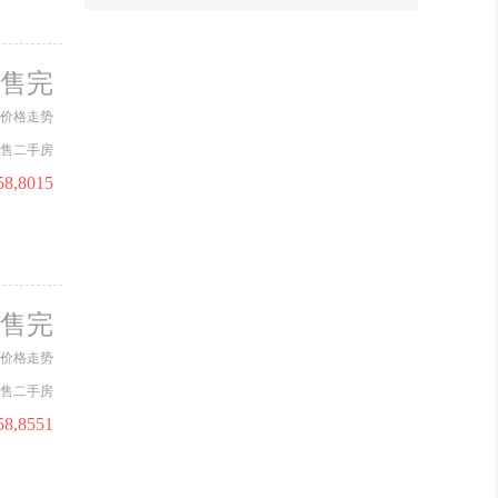
014
央芯家境，幸福加速。中铁岭南府
三期8#、9#栋喜封金顶！
售完
价格走势
015
对话中铁岭南府三期 工程负责
售二手房
人，深入了解项目最新情况……
58,8015
016
通鸿云麓湾2025年12月最新工程进
度邀您共鉴~
017
中铁岭南府三期2025年12月最新工
售完
程进度
价格走势
018
通鸿云麓湾2025年11月工程进度
售二手房
58,8551
019
通鸿云麓湾2025年10月最新工程进