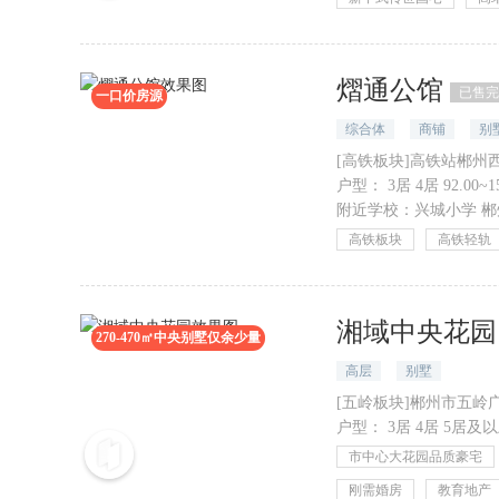
熠通公馆
已售完
一口价房源
综合体
商铺
别
[高铁板块]高铁站郴州
户型：
3居 4居 92.00~
附近学校：
兴城小学
郴
高铁板块
高铁轻轨
湘域中央花园
270-470㎡中央别墅仅余少量
高层
别墅
[五岭板块]郴州市五
户型：
3居 4居 5居及以上
市中心大花园品质豪宅
刚需婚房
教育地产