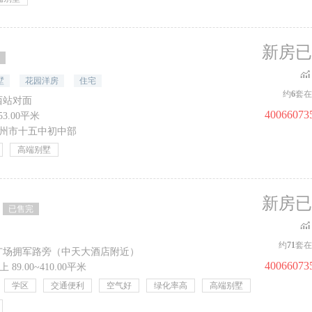
新房已
墅
花园洋房
住宅
约
6
套在
西站对面
40066073
153.00平米
州市十五中初中部
高端别墅
新房已
已售完
约
71
套在
岭广场拥军路旁（中天大酒店附近）
40066073
 89.00~410.00平米
学区
交通便利
空气好
绿化率高
高端别墅