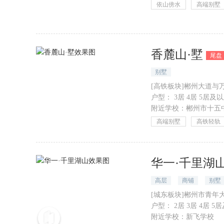
依山傍水
高端别墅
香麓山·墅
尾盘
别墅
[高铁板块]郴州大道
户型：
3居 4居 5居及以上
附近学校：
郴州市十五
高端别墅
高铁轻轨
华一·千里湖
高层
商铺
别墅
[城东板块]郴州市青
户型：
2居 3居 4居 5居
附近学校：
新飞学校