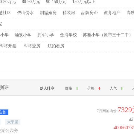
70-80万元
80-90万元
90-150万元
150万元以上
慧社区
依山傍水
刚需婚房
精装房
品牌房企
教育地产
高
完
洞小学
涌泉小学
拥军小学
金海学校
苏雅小学（原市三十二中）
即将开盘
即将交房
航拍看房
测评
默认排序
价格
价格
人气
732
7月网签均价
在售
大平层
40066073
莲湖公园旁