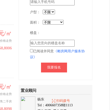
户型：
面积：
2元/㎡
楼盘：
价格走势
58,8006
已阅读并同意
《郴房网用户服务协
议》
0元/㎡
置业顾问
价格走势
杨东
扫码拨号
售二手房
Tel：4006607358转1113
58,8098