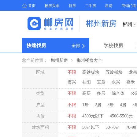
首页
郴房头条
新房
二手房
租房
商铺门面
郴州新房
郴州

快速找房
学校找房
全部
您当前位置：
郴州新房
>
郴州楼盘大全
区域
不限
高铁板块
五岭板块
龙
资兴
桂阳
宜章
永兴
嘉禾
类型
不限
高层
多层
综合体
公
户型
不限
1居
2居
3居
4居
5
均价
不限
4500元以下
4500-5500元
建筑面积
不限
50㎡以下
50-70㎡
70-9