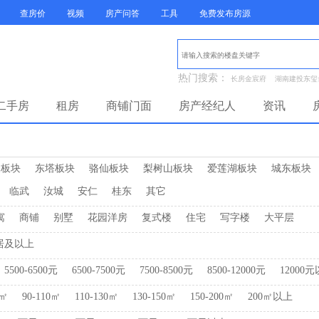
查房价
视频
房产问答
工具
免费发布房源
热门搜索：
长房金宸府
湖南建投东玺
二手房
租房
商铺门面
房产经纪人
资讯
泉板块
东塔板块
骆仙板块
梨树山板块
爱莲湖板块
城东板块
临武
汝城
安仁
桂东
其它
寓
商铺
别墅
花园洋房
复式楼
住宅
写字楼
大平层
居及以上
5500-6500元
6500-7500元
7500-8500元
8500-12000元
12000
0㎡
90-110㎡
110-130㎡
130-150㎡
150-200㎡
200㎡以上