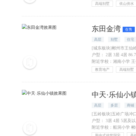
高端别墅
依山傍水
东田金湾
在售
高层
别墅
住宅
[城东板块]郴州市王仙
户型：
2居 3居 4居 86.
附近学校：
湘南小学
王
教育地产
高端别墅
中天·乐仙小
高层
多层
商铺
[五岭板块]五岭广场冲口
户型：
3居 4居 5居及以上
附近学校：
船洞小学
郴
新中式传世国宅
高