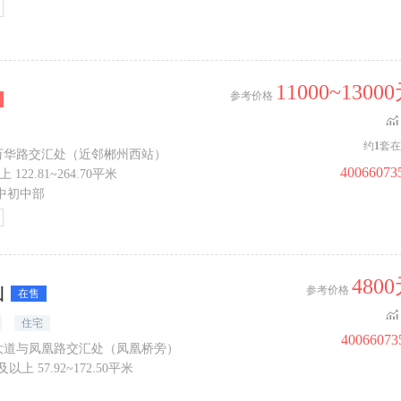
11000~1300
参考价格
约
1
套在
与万华路交汇处（近邻郴州西站）
40066073
 122.81~264.70平米
中初中部
480
山
参考价格
在售
住宅
40066073
年大道与凤凰路交汇处（凤凰桥旁）
及以上 57.92~172.50平米