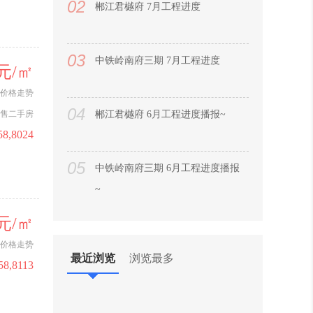
02
郴江君樾府 7月工程进度
03
中铁岭南府三期 7月工程进度
0元/㎡
价格走势
04
售二手房
郴江君樾府 6月工程进度播报~
58,8024
05
中铁岭南府三期 6月工程进度播报
~
06
0元/㎡
青云和著2026年6月最新工程进度
价格走势
最近浏览
浏览最多
58,8113
07
北湖峯境199 2026年5月主体封顶