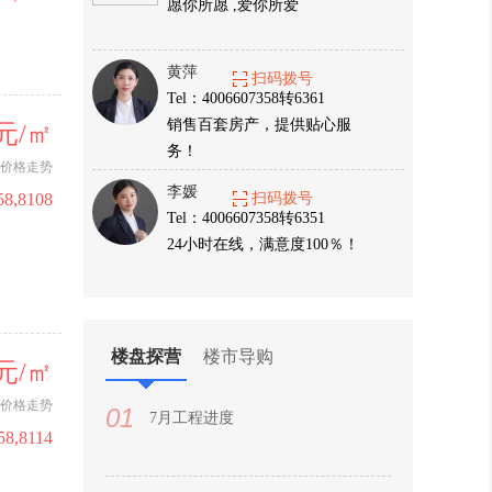
愿你所愿 ,爱你所爱
黄萍
扫码拨号
Tel：4006607358转6361
销售百套房产，提供贴心服
0元/㎡
务！
价格走势
李媛
58,8108
扫码拨号
Tel：4006607358转6351
24小时在线，满意度100％！
楼盘探营
楼市导购
9元/㎡
价格走势
01
7月工程进度
58,8114