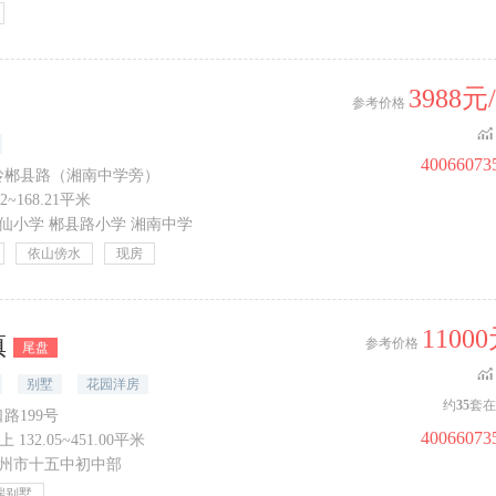
3988
参考价格
40066073
岭郴县路（湘南中学旁）
72~168.21平米
仙小学
郴县路小学
湘南中学
依山傍水
现房
1100
镇
参考价格
尾盘
别墅
花园洋房
约
35
套在
路199号
40066073
 132.05~451.00平米
州市十五中初中部
端别墅