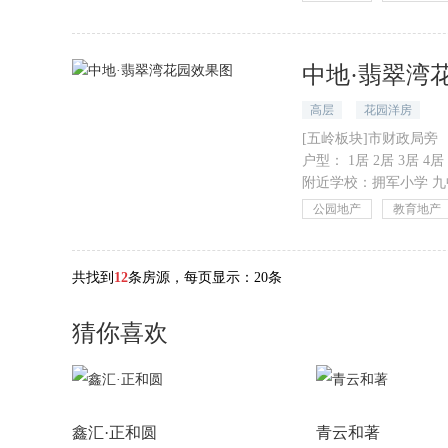
中地·翡翠湾
高层
花园洋房
[五岭板块]市财政局旁
户型：
1居 2居 3居 4居 
附近学校：
拥军小学
九
公园地产
教育地产
共找到
12
条房源，每页显示：
20条
猜你喜欢
鑫汇·正和圆
青云和著