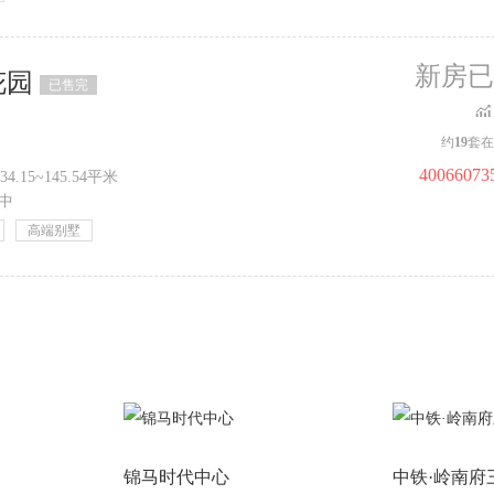
新房已
花园
已售完
约
19
套在
40066073
34.15~145.54平米
中
高端别墅
锦马时代中心
中铁·岭南府