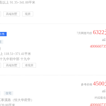
及以上 91.35~341.00平米
高端别墅
现房
632
7月网签均价
在售
层
40066073
段
 118.51~371.41平米
十九中初中部
十九中
高端别墅
准现房
450
参考价格
住宅
约
12
套在
区寒溪路（恒大华府旁）
40066073
~139.00平米