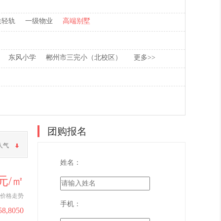
铁轻轨
一级物业
高端别墅
东风小学
郴州市三完小（北校区）
更多>>
团购报名
人气
姓名：
9元/㎡
价格走势
手机：
58,8050