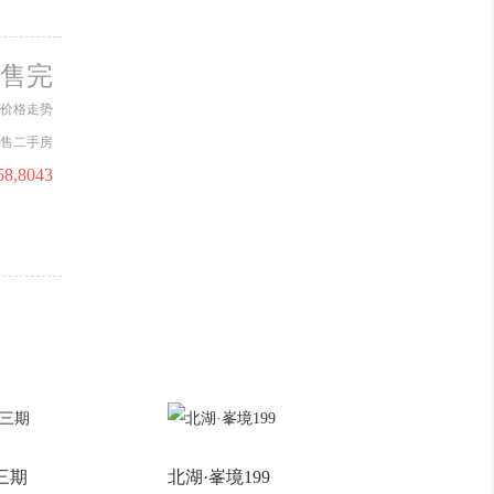
度邀您共鉴~
020
通鸿云麓湾2025年9月最新工程进
售完
度
价格走势
售二手房
58,8043
三期
北湖·峯境199