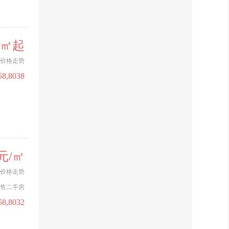
08
郴江君樾府2026年5月封顶大吉
元/㎡起
09
锦马时代中心2026年4月17日工程
价格走势
进度
58,8038
10
锦马时代中心2026年4月工程进度
011
中铁岭南府三期2026年4月最新工
程进度播报
0元/㎡
012
锦马时代中心2026年3月工程进度
价格走势
售二手房
58,8032
013
银迈·瓏熙府2026年2月最新工程进
度播报