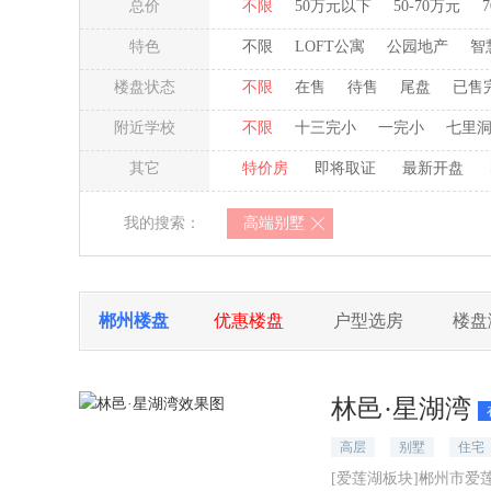
总价
不限
50万元以下
50-70万元
特色
不限
LOFT公寓
公园地产
智
楼盘状态
不限
在售
待售
尾盘
已售
附近学校
不限
十三完小
一完小
七里
其它
特价房
即将取证
最新开盘
我的搜索：
高端别墅
郴州楼盘
优惠楼盘
户型选房
楼盘
林邑·星湖湾
高层
别墅
住宅
[爱莲湖板块]郴州市爱