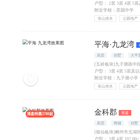
户型：
2居 3居 4居 5居
附近学校：
苏园中学
依山傍水
公园地产
平海·九龙湾
高层
别墅
大平
[五岭板块]九子塘路中
户型：
3居 4居 5居及以上
附近学校：
九子塘小学
依山傍水
公园地产
金科郡
尾盘
清盘特惠3780起
高层
商铺
别墅
[骆仙板块]郴州市北湖
户型：
3居 4居 107.00