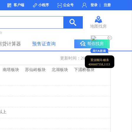
客户端
小程序
公众号
登录
|
注册
地图找房
台
房贷计算器
预售证查询
帮你找房
更新时间：2026-08-03 16:32
置业顾问-杨东
4006607358,1113
南塔板块
苏仙岭板块
北湖板块
下湄桥板块
元以上