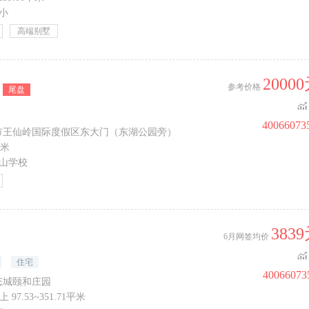
小
高端别墅
2000
参考价格
尾盘
40066073
州市王仙岭国际度假区东大门（东湖公园旁）
平米
山学校
383
6月网签均价
住宅
40066073
态城颐和庄园
 97.53~351.71平米