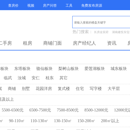
查房价
视频
房产问答
工具
免费发布房源
热门搜索：
长房金宸府
湖南建投东玺
二手房
租房
商铺门面
房产经纪人
资讯
泉板块
东塔板块
骆仙板块
梨树山板块
爱莲湖板块
城东板块
临武
汝城
安仁
桂东
其它
寓
商铺
别墅
花园洋房
复式楼
住宅
写字楼
大平层
居及以上
5500-6500元
6500-7500元
7500-8500元
8500-12000元
12000
0㎡
90-110㎡
110-130㎡
130-150㎡
150-200㎡
200㎡以上