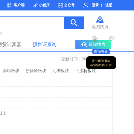
客户端
小程序
公众号
登录
|
注册
地图找房
台
房贷计算器
预售证查询
帮你找房
更新时间：2026-08-08 11:24
置业顾问-杨东
4006607358,1113
南塔板块
苏仙岭板块
北湖板块
下湄桥板块
元以上