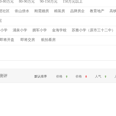
70-80万元
80-90万元
90-150万元
150万元以上
慧社区
依山傍水
刚需婚房
精装房
品牌房企
教育地产
高
完
洞小学
涌泉小学
拥军小学
金海学校
苏雅小学（原市三十二中）
即将开盘
即将交房
航拍看房
测评
默认排序
价格
价格
人气