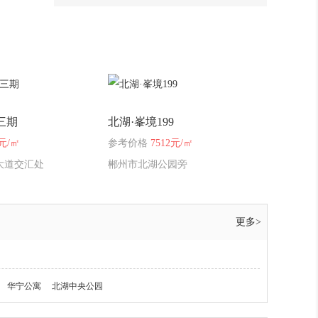
014
央芯家境，幸福加速。中铁岭南府
三期8#、9#栋喜封金顶！
015
对话中铁岭南府三期 工程负责
人，深入了解项目最新情况……
三期
北湖·峯境199
016
通鸿云麓湾2025年12月最新工程进
0元/㎡
参考价格
7512元/㎡
度邀您共鉴~
大道交汇处
郴州市北湖公园旁
017
中铁岭南府三期2025年12月最新工
程进度
更多>
018
通鸿云麓湾2025年11月工程进度
华宁公寓
北湖中央公园
019
通鸿云麓湾2025年10月最新工程进