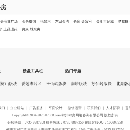
手房
东央商业广场
金色御园
悦景湾
东田金湾
长房·金宸府
金汇世纪城
楚鑫顺
华·上品璟苑
兴康·城东央
盘
楼盘工具栏
热门专题
梨树山版块
爱莲湖片区
王仙岭版块
南塔版块
苏仙岭版块
北湖版
我们
|
企业建站
|
广告服务
|
平面设计
|
微信运营
|
联系我们
|
人才招聘
|
意
Copyright© 2004-2026 07358.com 郴州郴房网络咨询有限公司 版权所有
买房快线：0735-8887358 租售热线：0735-8887356 在线客服QQ：100607358
郴州市郴江路与青年大道交汇处君临天下2栋24-25楼 广告业务：0735-8887356