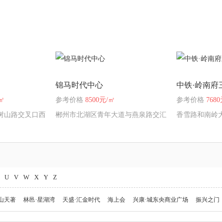
锦马时代中心
中铁·岭南府
㎡
参考价格
8500元/㎡
参考价格
768
树山路交叉口西
郴州市北湖区青年大道与燕泉路交汇
香雪路和南岭
处
U
V
W
X
Y
Z
山天著
林邑·星湖湾
天盛·汇金时代
海上会
兴康·城东央商业广场
振兴之门