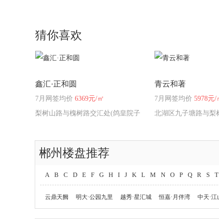
猜你喜欢
鑫汇·正和圆
青云和著
7月网签均价
6369元/㎡
7月网签均价
5978元/
梨树山路与槐树路交汇处(鸽皇院子
北湖区九子塘路与梨
正对面)
北侧（十九中旁）
郴州楼盘推荐
A
B
C
D
E
F
G
H
I
J
K
L
M
N
O
P
Q
R
S
T
云鼎天阙
明大·公园九里
越秀·星汇城
恒嘉·月伴湾
中天·江