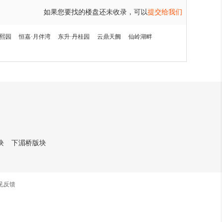
度邀您共鉴~
如果您要找的楼盘还未收录，可以
提交给我们
020
通鸿云麓湾2025年9月最新工程进
·熙园
恒嘉·月伴湾
东升·丹桂园
云鼎天阙
仙岭湖畔
度
块
下湄桥版块
见反馈