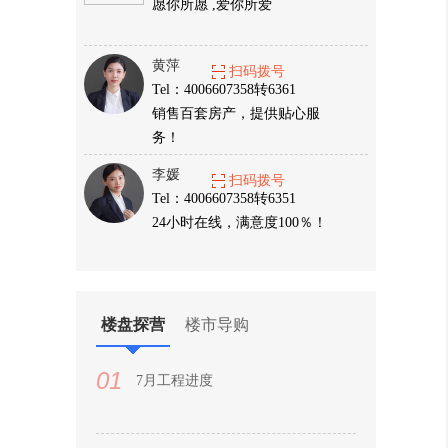
愿你所愿 ,爱你所爱
黄萍
扫码拨号
Tel：4006607358转6361
销售百套房产，提供贴心服
务！
李媛
扫码拨号
Tel：4006607358转6351
24小时在线，满意度100％！
楼盘探营
楼市导购
01
7月工程进度