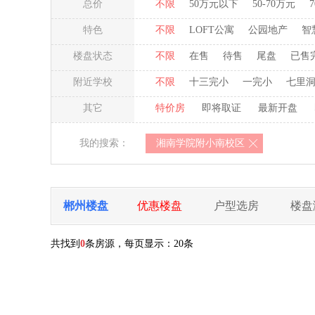
总价
不限
50万元以下
50-70万元
特色
不限
LOFT公寓
公园地产
智
楼盘状态
不限
在售
待售
尾盘
已售
附近学校
不限
十三完小
一完小
七里
其它
特价房
即将取证
最新开盘
我的搜索：
湘南学院附小南校区
郴州楼盘
优惠楼盘
户型选房
楼盘
共找到
0
条房源，每页显示：
20条