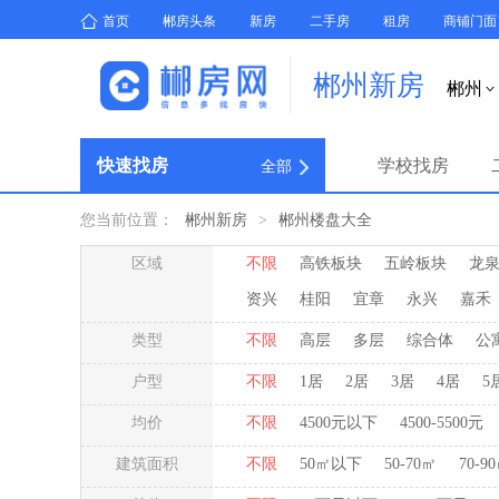
首页
郴房头条
新房
二手房
租房
商铺门面
郴州新房
郴州

快速找房
学校找房
全部
您当前位置：
郴州新房
>
郴州楼盘大全
区域
不限
高铁板块
五岭板块
龙
资兴
桂阳
宜章
永兴
嘉禾
类型
不限
高层
多层
综合体
公
户型
不限
1居
2居
3居
4居
5
均价
不限
4500元以下
4500-5500元
建筑面积
不限
50㎡以下
50-70㎡
70-9