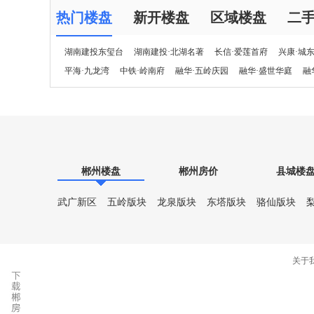
热门楼盘
新开楼盘
区域楼盘
二
湖南建投东玺台
湖南建投·北湖名著
长信·爱莲首府
兴康·城
平海·九龙湾
中铁·岭南府
融华·五岭庆园
融华·盛世华庭
融
郴州楼盘
郴州房价
县城楼
武广新区
五岭版块
龙泉版块
东塔版块
骆仙版块
关于