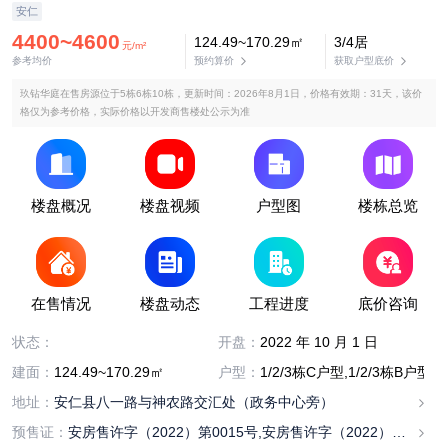
安仁
4400~4600
124.49~170.29㎡
3/4居
元/m²
参考均价
预约算价
获取户型底价
玖钻华庭在售房源位于5栋6栋10栋，更新时间：2026年8月1日，价格有效期：31天，该价
格仅为参考价格，实际价格以开发商售楼处公示为准
楼盘概况
楼盘视频
户型图
楼栋总览
在售情况
楼盘动态
工程进度
底价咨询
在售
状态：
开盘：
2022 年 10 月 1 日
建面：
124.49~170.29㎡
户型：
1/2/3栋C户型,1/2/3栋B户型,5/
地址：
安仁县八一路与神农路交汇处（政务中心旁）
预售证：
安房售许字（2022）第0015号,安房售许字（2022）第