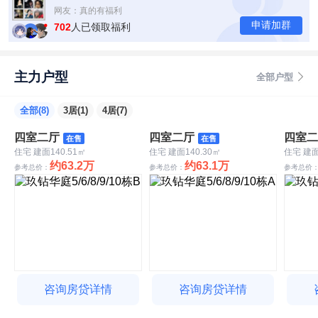
网友：真的有福利
申请加群
网友：找你们买房有优惠吗？
702
人已领取福利
网友：现在房价是多少？
网友：我在外地，能找你们买房吗？
主力户型
全部户型
全部(8)
3居(1)
4居(7)
四室二厅
四室二厅
四室二
在售
在售
住宅 建面140.51㎡
住宅 建面140.30㎡
住宅 建面
约63.2万
约63.1万
参考总价：
参考总价：
参考总价
咨询房贷详情
咨询房贷详情