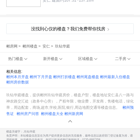
安仁 建面约107.51~157.26㎡
没找到心仪的楼盘？我们免费帮你找房
郴房网
>
郴州楼盘
>
安仁
>
玖钻华庭
热门楼盘
新开楼盘
区域楼盘
二手房
相关信息:
郴州本月开盘
郴州下月开盘
郴州打折楼盘
郴州尾盘楼盘
郴州最新入住楼盘
郴州房价数据
玖钻华庭楼盘，提供郴州玖钻华庭房价，楼盘户型，楼盘地址安仁县八一路与
神农路交汇处（政务中心旁），产权年限，物业费，开发商，售楼电话，绿化
率，周边配套，商场,超市,学校,医院,银行,周边地图交通等楼盘信息。
郴州预
售证
郴州房产问答
郴州楼盘大全
郴州新房网
楼盘关键字：,玖钻华庭
免责声明：本站楼盘信息旨在为用户提供更多信息的无偿服务，最终信息以政府部门登记备案为准，请
谨慎核查。如该楼盘信息有误，您可以投诉或拨打举报电话：0735-8887358。