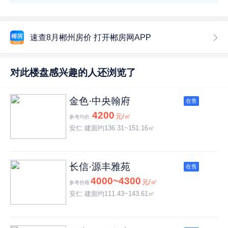
速查8月郴州房价 打开郴房网APP
对此楼盘感兴趣的人还浏览了
金色·中央翰府
在售
4200
元/㎡
参考均价
安仁 建面约136.31~151.16㎡
长信·源丰雅苑
在售
4000~4300
元/㎡
参考价格
安仁 建面约111.43~143.61㎡