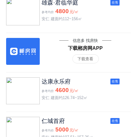
雄森·君临华庭
在售
4800
元/㎡
参考均价
安仁 建面约112~156㎡
信息多 找房快
下载郴房网APP
下载查看
达康永乐府
在售
4600
元/㎡
参考均价
安仁 建面约126.74~152㎡
仁城首府
在售
5000
元/㎡
参考均价