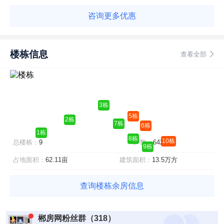
咨询更多优惠
楼栋信息
查看全部
3栋
5栋
2栋
7栋
6栋
1栋
8栋
10栋
总楼栋：
9
户数：
642
9栋
占地面积：
62.11亩
建筑面积：
13.5万方
查询楼栋余房信息
郴房网粉丝群（318）