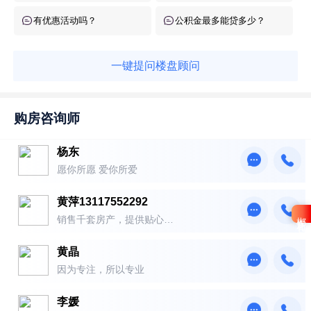
有优惠活动吗？
公积金最多能贷多少？
一键提问楼盘顾问
购房咨询师
杨东
愿你所愿 爱你所爱
黄萍13117552292
郴房礼包
销售千套房产，提供贴心服
务！
黄晶
因为专注，所以专业
李媛