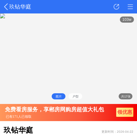
玖钻华庭
详情
动态
户型
点评
103w
图片
户型
共17张
免费看房服务，享郴房网购房超值大礼包
领优惠
已有171人已领取
玖钻华庭
更新时间：2026-04-22