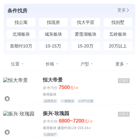
更多
条件找房
找公寓
找现房
找大平层
找别墅
北湖板块
城东板块
爱莲湖板块
五岭板块
首期付10万
10-15万
15-20万
20万以上
位置
价格
户型
更多
均价
不限
恒大帝景
已售完
7500
元/㎡
参考均价
4500元以下
南塔板块
品牌房企
一级物业
LOFT公寓
4500-5500元
振兴·玫瑰园
已售完
5500-6500元
6800~7200
元/㎡
参考价格
南塔板块 建面约30.24~216.14㎡
6500-7500元
公园地产