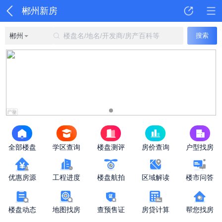
郴州新房
郴州
楼盘名/地名/开发商/房产百科等
搜索
全部楼盘
学区查询
楼盘测评
房价查询
户型找房
优惠房源
工程进度
楼盘航拍
区域解读
楼市问答
楼盘动态
地图找房
查预售证
房贷计算
帮您找房