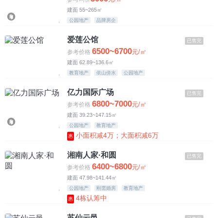
建面 55~265㎡
公园地产
品牌房企
爱莲公馆
已售完
6500~6700
元/㎡
参考价格
建面 62.89~136.6㎡
教育地产
依山傍水
公园地产
亿力国际广场
已售完
6800~7000
元/㎡
参考价格
建面 39.23~147.15㎡
公园地产
教育地产
小面积减4万；大面积减6万
惠
湘南人家·和圆
已售完
6400~6800
元/㎡
参考价格
建面 47.98~141.44㎡
公园地产
刚需婚房
教育地产
4栋认筹中
惠
苏仙云邑