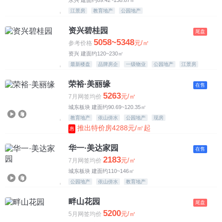
江景房
教育地产
公园地产
资兴碧桂园
尾盘
5058~5348
元/㎡
参考价格
资兴 建面约120~230㎡
最新楼盘
品牌房企
一级物业
公园地产
江景房
荣裕·美丽缘
在售
5263
元/㎡
7月网签均价
城东板块 建面约90.69~120.35㎡
教育地产
依山傍水
公园地产
现房
推出特价房4288元/㎡起
惠
华一·美达家园
在售
2183
元/㎡
7月网签均价
城东板块 建面约110~146㎡
公园地产
依山傍水
教育地产
畔山花园
尾盘
5200
元/㎡
5月网签均价