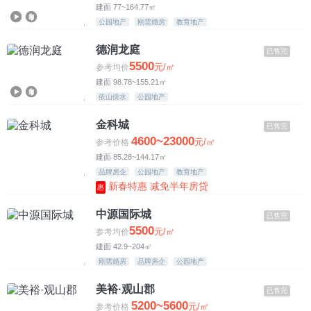
建面 77~164.77㎡
公园地产
刚需婚房
教育地产
德润龙庭
已售完
5500
元/㎡
参考均价
建面 98.78~155.21㎡
依山傍水
公园地产
金科城
已售完
4600~23000
元/㎡
参考价格
建面 85.28~144.17㎡
品牌房企
公园地产
教育地产
新春特惠 减免半年房贷
惠
中源国际城
已售完
5500
元/㎡
参考均价
建面 42.9~204㎡
刚需婚房
品牌房企
公园地产
美裕·观山郡
已售完
5200~5600
元/㎡
参考价格