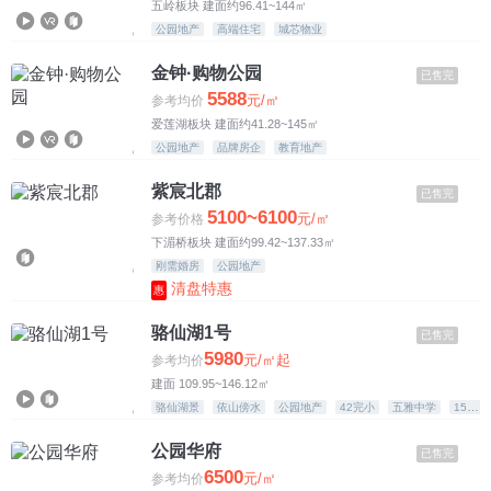
五岭板块 建面约96.41~144㎡
公园地产
高端住宅
城芯物业
金钟·购物公园
已售完
5588
元/㎡
参考均价
爱莲湖板块 建面约41.28~145㎡
公园地产
品牌房企
教育地产
紫宸北郡
已售完
5100~6100
元/㎡
参考价格
下湄桥板块 建面约99.42~137.33㎡
刚需婚房
公园地产
清盘特惠
惠
骆仙湖1号
已售完
5980
元/㎡起
参考均价
建面 109.95~146.12㎡
骆仙湖景
依山傍水
公园地产
42完小
五雅中学
15年教配
公园华府
已售完
6500
元/㎡
参考均价