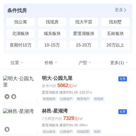
更多
条件找房
找公寓
找现房
找大平层
找别墅
北湖板块
城东板块
爱莲湖板块
五岭板块
首期付10万
10-15万
15-20万
20万以上
位置
价格
户型
更多(1)
均价
不限
明大·公园九里
在售
5062
元/㎡
参考均价
4500元以下
爱莲湖板块 建面约81.56~129.07㎡
刚需婚房
公园地产
教育地产
准现房
4500-5500元
林邑·星湖湾
在售
5500-6500元
7329
元/㎡
7月网签均价
爱莲湖板块 建面约91.35~290㎡
6500-7500元
依山傍水
公园地产
高端别墅
现房