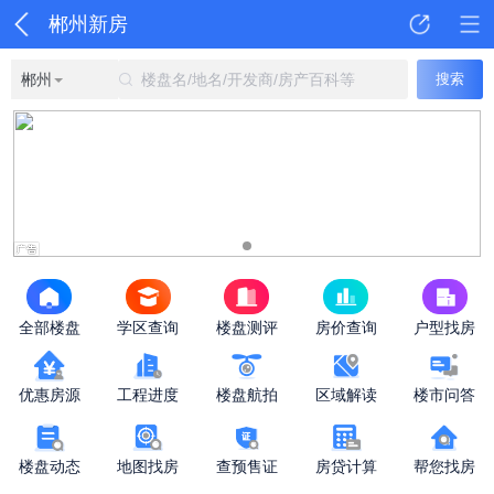
郴州新房
郴州
楼盘名/地名/开发商/房产百科等
搜索
全部楼盘
学区查询
楼盘测评
房价查询
户型找房
优惠房源
工程进度
楼盘航拍
区域解读
楼市问答
楼盘动态
地图找房
查预售证
房贷计算
帮您找房