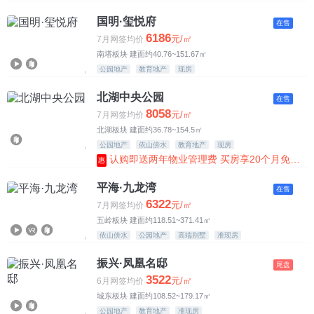
国明·玺悦府
在售
6186
元/㎡
7月网签均价
南塔板块 建面约40.76~151.67㎡
公园地产
教育地产
现房
北湖中央公园
在售
8058
元/㎡
7月网签均价
北湖板块 建面约36.78~154.5㎡
公园地产
依山傍水
教育地产
现房
认购即送两年物业管理费 买房享20个月免费停车 公寓清盘85折
惠
平海·九龙湾
在售
6322
元/㎡
7月网签均价
五岭板块 建面约118.51~371.41㎡
依山傍水
公园地产
高端别墅
准现房
振兴·凤凰名邸
尾盘
3522
元/㎡
6月网签均价
城东板块 建面约108.52~179.17㎡
公园地产
教育地产
准现房