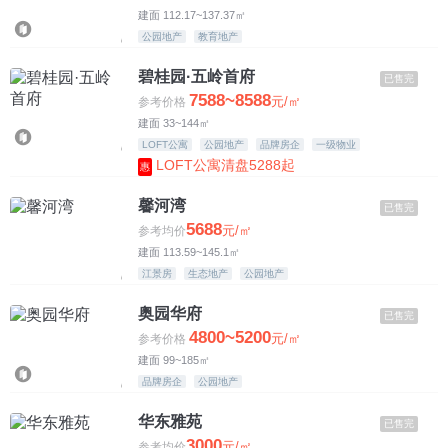
建面 112.17~137.37㎡
公园地产
教育地产
碧桂园·五岭首府
已售完
7588~8588
元/㎡
参考价格
建面 33~144㎡
LOFT公寓
公园地产
品牌房企
一级物业
LOFT公寓清盘5288起
惠
馨河湾
已售完
5688
元/㎡
参考均价
建面 113.59~145.1㎡
江景房
生态地产
公园地产
奥园华府
已售完
4800~5200
元/㎡
参考价格
建面 99~185㎡
品牌房企
公园地产
华东雅苑
已售完
3000
元/㎡
参考均价