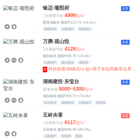
7500-8500元
银迈·瓏熙府
在售
4999
元/㎡
7月网签均价
8500-10000元
爱莲湖板块 建面约113.72~141.41㎡
智慧社区
公园地产
教育地产
10000元以上
万腾·观山悦
在售
4128
元/㎡
1月网签均价
城东板块 建面约90.76~173.44㎡
公园地产
依山傍水
准现房
特价好房3888元/㎡起+房子车位同购车位享半价
惠
湖南建投·东玺台
在售
5000~5300
元/㎡
参考价格
城东板块 建面约99.72~174.24㎡
依山傍水
品牌房企
公园地产
准现房
五岭央著
尾盘
6117
元/㎡
1月网签均价
五岭板块 建面约98.49~184.23㎡
公园地产
学区房
现房