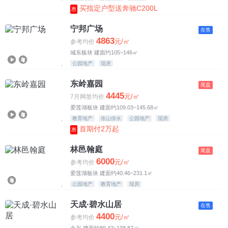
买指定户型送奔驰C200L
惠
宁邦广场
在售
4863
元/㎡
参考均价
城东板块 建面约105~146㎡
公园地产
现房
东岭嘉园
尾盘
4445
元/㎡
7月网签均价
爱莲湖板块 建面约109.03~145.68㎡
教育地产
依山傍水
公园地产
现房
首期付2万起
惠
林邑翰庭
尾盘
6000
元/㎡
参考均价
爱莲湖板块 建面约40.46~231.1㎡
公园地产
教育地产
现房
天成·碧水山居
在售
4400
元/㎡
参考均价
永兴 建面约89.42~138.87㎡