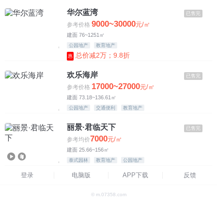
华尔蓝湾
已售完
9000~30000
元/㎡
参考价格
建面 76~1251㎡
公园地产
教育地产
总价减2万；9.8折
惠
欢乐海岸
已售完
17000~27000
元/㎡
参考价格
建面 73.18~136.61㎡
公园地产
交通便利
教育地产
丽景·君临天下
已售完
7000
元/㎡
参考均价
建面 25.66~156㎡
泰式园林
教育地产
公园地产
登录
电脑版
APP下载
反馈
© m.07358.com