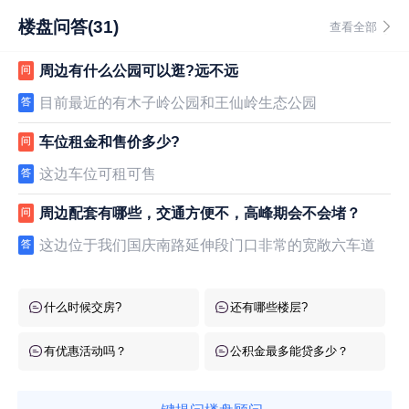
楼盘问答(31)
查看全部
周边有什么公园可以逛?远不远
问
目前最近的有木子岭公园和王仙岭生态公园
答
车位租金和售价多少?
问
这边车位可租可售
答
周边配套有哪些，交通方便不，高峰期会不会堵？
问
这边位于我们国庆南路延伸段门口非常的宽敞六车道
答
什么时候交房?
还有哪些楼层?
有优惠活动吗？
公积金最多能贷多少？