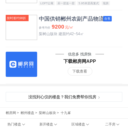
LOFT公寓
买一层送一层
5.95米层高复式
现房
中国供销郴州农副产品物流园
按时签约98折
在售
9200
元/㎡
参考均价
梨树山版块 建面约42~54㎡
信息多 找房快
下载郴房网APP
下载查看
没找到心仪的楼盘？我们免费帮你找房
郴房网
>
郴州楼盘
>
梨树山板块
>
十九峯
热门楼盘
新开楼盘
区域楼盘
二手房