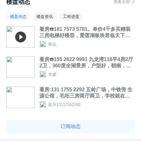
楼盘动态
查看全部
楼盘动态
楼盘资讯
工程进度
看房☎️181 7573 5781。单价4千多买精装
三房电梯好楼层，爱莲湖板块君临天下二
期海翼公馆，3房2厅2卫2阳台，122平，
黄晶
59.8万(小议)
看房☎️155 2622 9991 九龙湾118平4房2厅
2卫，360度全湖景房，户型好，朝南，视
野开阔风景优美，电梯8楼，诚心出售56.8
李媛
万
看房:131 1755 2292 五岭广场，中铁旁 生
源公馆，毛坯三房两厅两卫，学校就在家
门口，22楼，100方， 现41.8万一口价
黄萍13117552292
订阅动态