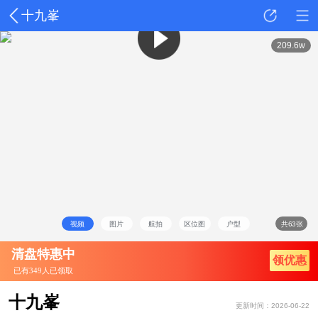
十九峯
详情
动态
户型
点评
209.6w
视频
图片
航拍
区位图
户型
共63张
清盘特惠中
领优惠
已有349人已领取
十九峯
更新时间：2026-06-22