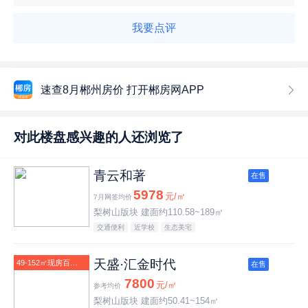
我要点评
速查8月郴州房价 打开郴房网APP
对此楼盘感兴趣的人还浏览了
青云和著
在售
5978
元/㎡
7月网签均价
梨树山版块 建面约110.58~189㎡
交通便利
近学校
生态美宅
天盛·汇金时代
49-152㎡现房百变
在售
复式公寓99折
7800
元/㎡
参考均价
梨树山版块 建面约50.41~154㎡