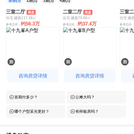
全部(5)
2居(1)
3居(3)
4居(1)
三室二厅
二室二厅
三室二
尾盘
尾盘
住宅 建面117.38㎡
住宅 建面79.86㎡
住宅 建面
约56.3万
约37.4万
参考总价：
参考总价：
参考总价
咨询房贷详情
咨询房贷详情
首期付多少？
公摊大吗？
哪个户型采光更好？
有样板房吗？