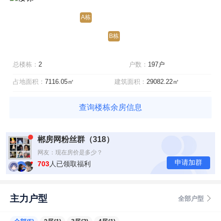
A栋
B栋
总楼栋：
2
户数：
197户
占地面积：
7116.05㎡
建筑面积：
29082.22㎡
查询楼栋余房信息
网友：真的有福利
郴房网粉丝群（318）
网友：找你们买房有优惠吗？
网友：现在房价是多少？
申请加群
网友：我在外地，能找你们买房吗？
703
人已领取福利
主力户型
全部户型