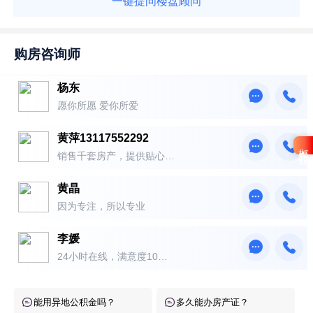
一键提问楼盘顾问
购房咨询师
杨东
愿你所愿 爱你所爱
黄萍13117552292
郴房礼包
销售千套房产，提供贴心服
务！
黄晶
因为专注，所以专业
李媛
24小时在线，满意度10
0％！
能用异地公积金吗？
多久能办房产证？