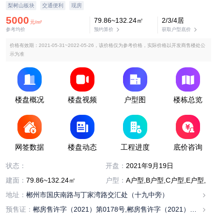
梨树山板块
交通便利
现房
5000
79.86~132.24㎡
2/3/4居
元/m²
参考均价
预约算价
获取户型底价
价格有效期：2021-05-31~2022-05-26，该价格仅为参考价格，实际价格以开发商售楼处公
示为准
楼盘概况
楼盘视频
户型图
楼栋总览
网签数据
楼盘动态
工程进度
底价咨询
已售完
状态：
开盘：
2021年9月19日
建面：
79.86~132.24㎡
户型：
A户型,B户型,C户型,E户型,D
地址：
郴州市国庆南路与丁家湾路交汇处（十九中旁）
预售证：
郴房售许字（2021）第0178号,郴房售许字（2021）第