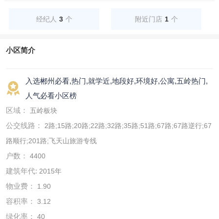
经纪人
3
个
附近门店
1
个
小区简介
入选郴州必看,热门,就学近,地段好,环境好,公寓,五岭热门,
人气必看小区榜
区域：
五岭板块
公交线路：
2路;15路;20路;22路;32路;35路;51路;67路;67路逆行;67
路顺行;201路;飞天山旅游专线
户数：
4400
建筑年代:
2015年
物业费：
1.90
容积率：
3.12
绿化率：
40