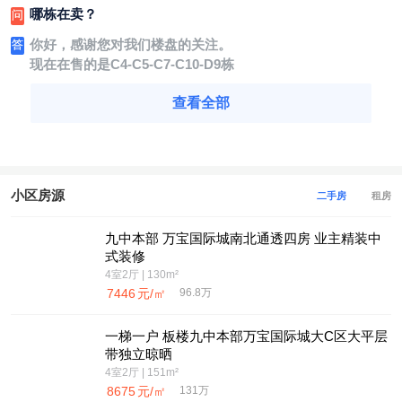
哪栋在卖？
问
你好，感谢您对我们楼盘的关注。
答
现在在售的是C4-C5-C7-C10-D9栋
查看全部
小区房源
二手房
租房
九中本部 万宝国际城南北通透四房 业主精装中
式装修
4室2厅 | 130m²
7446
元/㎡
96.8万
一梯一户 板楼九中本部万宝国际城大C区大平层
带独立晾晒
4室2厅 | 151m²
8675
元/㎡
131万