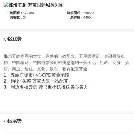
占地面积：
172480
建筑面积：
698637
栋
总栋数：
34
户
总户数：
4400
小区优势
郴州五岭商圈的大盘，完善的市政配套、五星级酒店、金融投资机
构、中国移动、中国电信公司郴州总部均坐落于此；
行政、商务、酒
店、商业、居住、文化、娱乐、教育配置齐全
1、五岭广场市中心CPD黄金地段
2、购物+买菜 万宝大道一站配齐
3、周边名校云集 读书近小孩接送省心省力
小区劣势