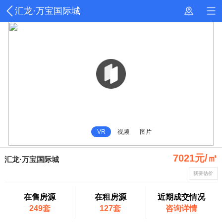
汇龙·万宝国际城
VR
视频
图片
7021元/㎡
汇龙·万宝国际城
我要估价
在售房源
在租房源
近期成交情况
249套
127套
咨询详情