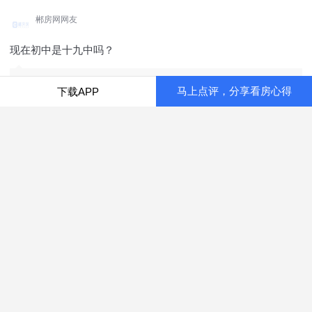
郴房网网友
现在初中是十九中吗？
黄晶回复：是的，十九中
马上点评，分享看房心得
下载APP
2025-07-01
郴房网网友
116的多少钱一平
黄晶回复：均价5500左右
2025-07-01
郴房网网友