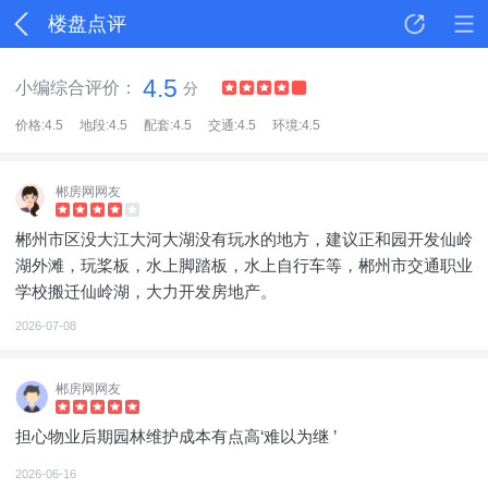
楼盘点评
4.5
小编综合评价：
分
价格:4.5
地段:4.5
配套:4.5
交通:4.5
环境:4.5
郴房网网友
郴州市区没大江大河大湖没有玩水的地方，建议正和园开发仙岭
湖外滩，玩桨板，水上脚踏板，水上自行车等，郴州市交通职业
学校搬迁仙岭湖，大力开发房地产。
2026-07-08
郴房网网友
担心物业后期园林维护成本有点高‘难以为继 ’
2026-06-16