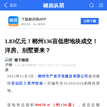
返回
下载郴房网APP
立即下载
郴州买房，就上郴房网
1.83亿元！郴州136亩低密地块成交！
洋房、别墅要来？
橙子聊房
土拍/
郴房网整理/
2025-11-03 17:22/
27593次浏览
2025年11月3日，
郴州市产发开发建设有限公司
成功摘
得
苏仙区卜里坪街道
一宗编号为TG2025024的商住用
地。
该地块总面积
90670㎡（约136亩）
，成交总额