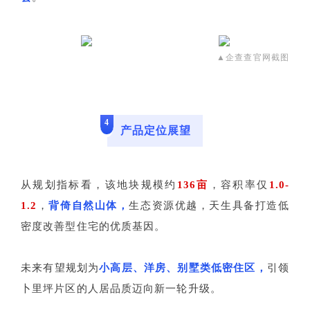
▲企查查官网截图
4
产品定位展望
从规划指标看，该地块规模约
136亩
，容积率仅
1.0-
1.2
，
背倚自然山体
，
生态资源优越，天生具备打造低
密度改善型住宅的优质基因。
未来有望规划为
小高层、洋房、别墅类低
密住区
，
引领
卜里坪片区的人居品质迈向新一轮升级。