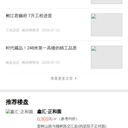
郴江君樾府 7月工程进度
工程进度
郴房网整理
2026-07-31
时代藏品！248米第一高楼的精工品质
楼盘动态
郴房网整理
2026-07-31
查看更多文章
推荐楼盘
鑫汇·正和圆
6369
元/㎡（参考均价）
梨树山路与槐树路交汇处(鸽皇院子正对面)