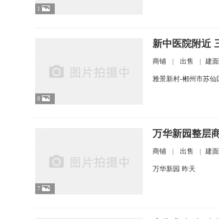
1
新中医院附近 
|
|
商铺
出售
建面
雅景新村-郴州市苏仙
8
万华新园整层
|
|
商铺
出售
建面1
万华新园
昨天
7