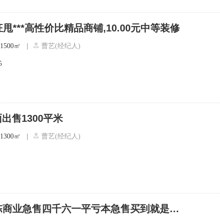
甩***高性价比精品商铺,10.00元中等装修
|
1500㎡
曹艺(经纪人)
5
出售1300平米
|
1300㎡
曹艺(经纪人)
QYZ香雪路整栋商业急售四千六一平亏本急售买到就是賺到