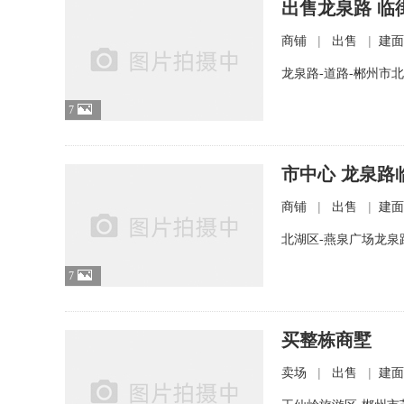
出售龙泉路 临街
|
|
商铺
出售
建面
龙泉路-道路-郴州市
7
市中心 龙泉路
|
|
商铺
出售
建面
北湖区-燕泉广场龙泉
7
买整栋商墅
|
|
卖场
出售
建面