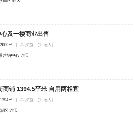
苏仙区
昨天
中心及一楼商业出售
|
2000㎡
罗益兰(经纪人)
景营销中心
昨天
商铺 1394.5平米 自用两相宜
|
1394㎡
罗益兰(经纪人)
北湖区
昨天