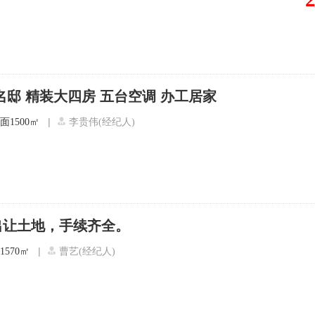
名邸 精装大四房 五台空调 办工居家
|
面1500㎡
李贵伟(经纪人)
出让土地，手续齐全。
|
1570㎡
曹艺(经纪人)