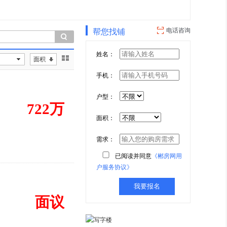
电话咨询
帮您找铺
姓名：
面积
手机：
户型：
722万
面积：
需求：
已阅读并同意
《郴房网用
户服务协议》
面议