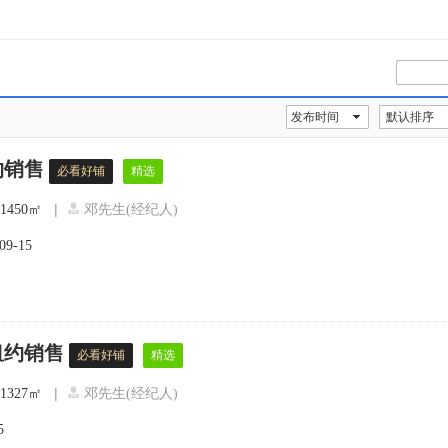
发布时间
默认排序
约销售
必看好铺
精选
|
1450㎡
邓先生(经纪人)
09-15
租约销售
必看好铺
精选
|
1327㎡
邓先生(经纪人)
5