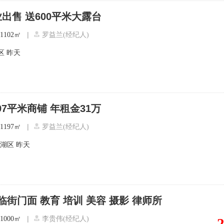
出售 送600平米大露台
|
1102㎡
罗益兰(经纪人)
区
昨天
97平米商铺 年租金31万
|
1197㎡
罗益兰(经纪人)
北湖区
昨天
平临街门面 教育 培训 美容 摄影 律师所
|
1000㎡
李贵伟(经纪人)