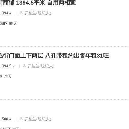
商铺 1394.5平米 自用两相宜
|
1394㎡
罗益兰(经纪人)
北湖区
昨天
临街门面上下两层 八孔带租约出售年租31旺
|
1394.5㎡
罗益兰(经纪人)
路
昨天
|
1500㎡
罗益兰(经纪人)