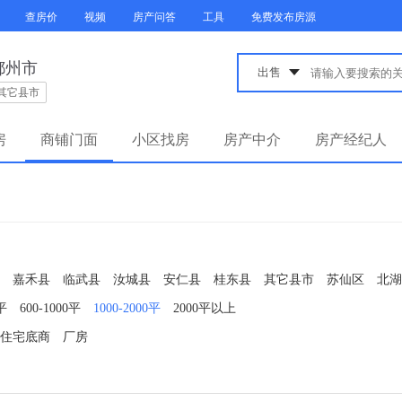
查房价
视频
房产问答
工具
免费发布房源
郴州市
其它县市
房
商铺门面
小区找房
房产中介
房产经纪人
嘉禾县
临武县
汝城县
安仁县
桂东县
其它县市
苏仙区
北湖
0平
600-1000平
1000-2000平
2000平以上
住宅底商
厂房