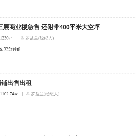
三层商业楼急售 还附带400平米大空坪
|
1230㎡
罗益兰(经纪人)
区
32分钟前
商铺出售出租
|
102.74㎡
罗益兰(经纪人)