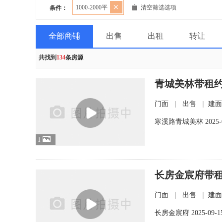
清空筛选选项
1000-2000平
条件：
全部商铺
出售
出租
转让
共找到
134
条房源
青城美林带租
|
|
门面
出售
建面
寒溪路青城美林
2025-
1
长房金宸府带
|
|
门面
出售
建面
长房金宸府
2025-09-1