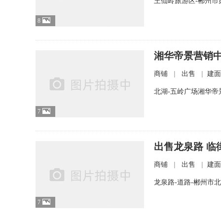
王仙岭旅游区-郴州市
8
湘华帝景营销
|
|
商铺
出售
建面
北湖-五岭广场湘华帝
7
出售龙泉路 临街
|
|
商铺
出售
建面
龙泉路-道路-郴州市
7