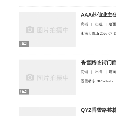
AAA苏仙业主狂
|
|
商铺
出租
建面
湘南大市场
2026-07-1
2
香雪路临街门面
|
|
商铺
出售
建面
香雪桥东
2026-07-12
8