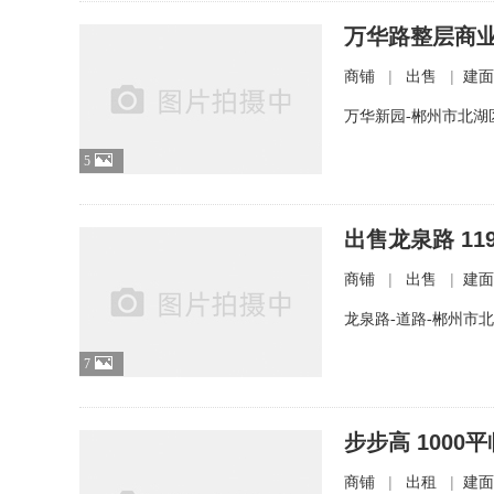
万华路整层商业
|
|
商铺
出售
建面
万华新园-郴州市北湖
5
出售龙泉路 11
|
|
商铺
出售
建面
龙泉路-道路-郴州市
7
步步高 1000
|
|
商铺
出租
建面