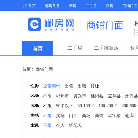
首页
郴房头条
新房
二手房
租房
商铺门面
商铺门面
二手房
二手准新房
租
首页
首页
>
商铺门面
性质:
全部商铺
出售
出租
转让
区域:
不限
郴州市
资兴市
桂阳县
宜章县
永兴县
面积:
不限
50平以下
50-100平
100-200平
200-60
类型:
不限
卖场
门面
商场
商铺
写字楼
仓库
来源:
不限
个人
经纪人