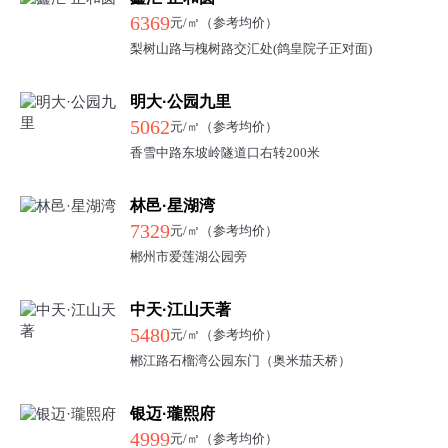
6369
元/㎡（参考均价）
梨树山路与槐树路交汇处(鸽皇院子正对面)
明大·公园九里
5062
元/㎡（参考均价）
香雪中路东坡岭隧道口右转200米
林邑·星湖湾
7329
元/㎡（参考均价）
郴州市爱莲湖公园旁
中天·江山天著
5480
元/㎡（参考均价）
郴江路石榴湾公园东门（奥米茄天桥）
银迈·瓏熙府
4999
元/㎡（参考均价）