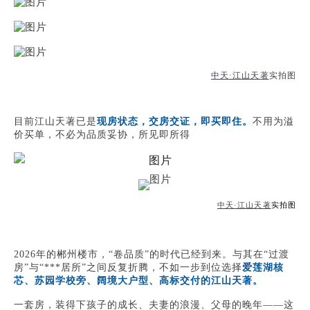
中天·江山天著
实拍图
目前江山天著已是
现房状态，交房交证，即买即住。
不用为溢
价买单，不必为品质妥协，所见即所得
中天·江山天著
实拍图
2026年的郴州楼市，“卷品质”的时代已经到来。与其在“过渡
房”与“***居所”之间反复折腾，不如一步到位选择
爱莲湖核
芯、苏园学校旁、阔境大户型、高标交付的江山天著。
一套房，装得下孩子的成长、夫妻的浪漫、父母的晚年——这