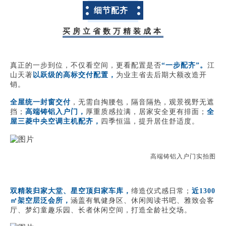
细节配齐
买房立省数万精装成本
真正的一步到位，不仅看空间，更看配置是否
“一步配齐”。
江
山天著
以跃级的高标交付配置
，
为业主省去后期大额改造开
销。
全屋统一封窗交付
，无需自掏腰包，隔音隔热，观景视野无遮
挡；
高端铸铝入户门，
厚重质感拉满，居家安全更有排面；
全
屋三菱中央空调主机配齐，
四季恒温，提升居住舒适度。
高端铸铝入户门实拍图
双精装归家大堂、星空顶归家车库，
缔造仪式感日常；
近1300
㎡架空层泛会所，
涵盖有氧健身区、休闲阅读书吧、雅致会客
厅、梦幻童趣乐园、长者休闲空间，打造全龄社交场。