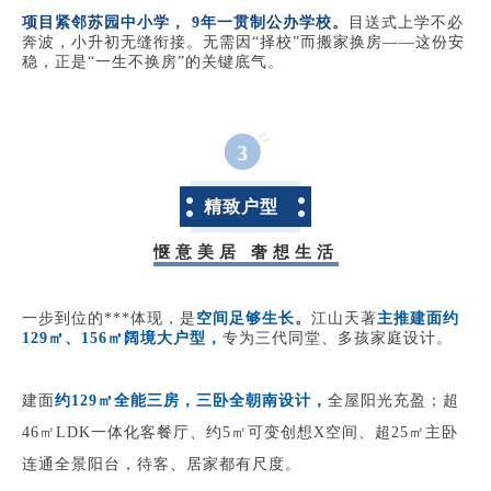
项目紧邻苏园中小学， 9年一贯制公办学校。
目送式上学不必
奔波，小升初无缝衔接。无需因“择校”而搬家换房——这份安
稳，正是“一生不换房”的关键底气。
3
精致户型
惬意美居 奢想生活
一步到位的***体现，是
空间足够生长。
江山天著
主推建面约
129㎡、156㎡阔境大户型，
专为三代同堂、多孩家庭设计。
建面
约129㎡全能三房，三卧全朝南设计，
全屋阳光充盈；超
46㎡LDK一体化客餐厅、约5㎡可变创想X空间、超25㎡主卧
连通全景阳台，待客、居家都有尺度。