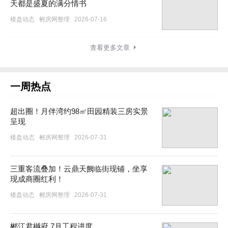
天都是盛夏的满分情书
楼盘动态
郴房网整理
2026-07-16
查看更多文章
一周热点
超出圈！月伴湾约98㎡田园精装三房实景
呈现
楼盘动态
郴房网整理
2026-07-31
三重客流叠加！云鼎天阙临街现铺，坐享
现成商圈红利！
楼盘动态
郴房网整理
2026-07-31
郴江君樾府 7月工程进度