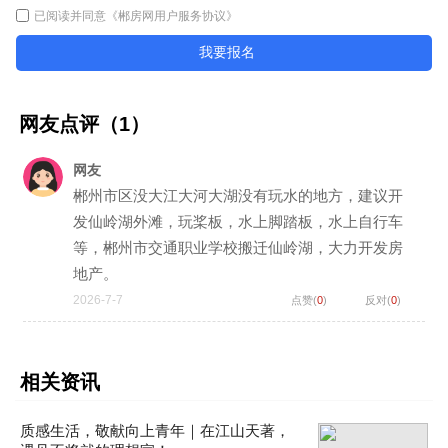
已阅读并同意
《郴房网用户服务协议》
我要报名
网友点评（
1
）
网友
郴州市区没大江大河大湖没有玩水的地方，建议开
发仙岭湖外滩，玩桨板，水上脚踏板，水上自行车
等，郴州市交通职业学校搬迁仙岭湖，大力开发房
地产。
2026-7-7
点赞(
0
)
反对(
0
)
相关资讯
质感生活，敬献向上青年｜在江山天著，