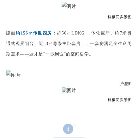
样板间实景图
建面
约156㎡传世四房：
超50㎡LDKG 一体化巨厅、约7米贯
通式观景阳台、近23㎡尊崇主卧套房
……
一套房满足全生命周
期需求——这才是“一步到位”的空间哲学。
户型图
样板间实景图
4