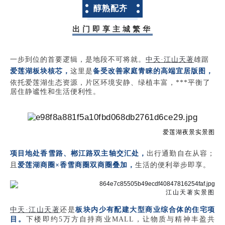
醇熟配齐
出门即享主城繁华
一
步到位的首
要逻辑，是地段不可将就。
中天·江山天著
雄踞
爱莲湖板块核芯，
这里是
备受改善家庭青睐的
高端宜居版图
，
依托爱莲湖生态资源，片区环境安静、绿植丰富，***平衡了
居住静谧性和生活便利性。
爱莲湖夜景实景图
项目地处香雪路、郴江路双主轴交汇处，
出行通勤自在从容；
且
爱莲湖商圈×香雪商圈双商圈叠加
，
生活的便利举步即享。
江山天著实景图
中天·江山天著
还是
板块内少有配建大型商业综合体的住宅项
目。
下楼即约5万方自持商业MALL，让物质与精神丰盈共