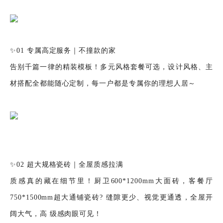
✨01 专属高定服务｜不撞款的家
告别千篇一律的精装模板！多元风格套餐可选，设计风格、主
材搭配全都能随心定制，每一户都是专属你的理想人居～
✨02 超大规格瓷砖｜全屋质感拉满
质感真的藏在细节里！厨卫600*1200mm大面砖，客餐厅
750*1500mm超大通铺瓷砖? 缝隙更少、视觉更通透，全屋开
阔大气，高 级感肉眼可见！