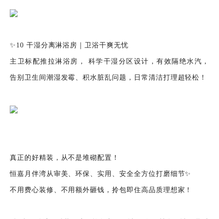
✨10 干湿分离淋浴房｜卫浴干爽无忧
主卫标配推拉淋浴房， 科学干湿分区设计，有效隔绝水汽，
告别卫生间潮湿发霉、积水脏乱问题，日常清洁打理超轻松！
真正的好精装，从不是堆砌配置！
恒嘉月伴湾从审美、环保、实用、安全全方位打磨细节✨
不用费心装修、不用额外砸钱，拎包即住高品质理想家！