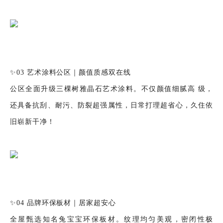
✨03 艺术涂料公区｜颜值质感双在线
公区全面升级三棵树雅晶石艺术涂料。不仅颜值细腻高 级，
还具备抗刮、耐污、防裂超强属性，日常打理超省心，久住依
旧崭新干净！
✨04 品牌环保板材｜居家超安心
全屋甄选知名兔宝宝环保板材。纹理均匀美观，密闭性极