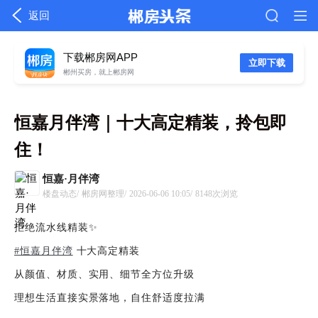
返回
下载郴房网APP
立即下载
郴州买房，就上郴房网
恒嘉月伴湾｜十大高定精装，拎包即
住！
恒嘉·月伴湾
楼盘动态/
郴房网整理/
2026-06-06 10:05/
8148次浏览
拒绝流水线精装✨
#恒嘉月伴湾
十大高定精装
从颜值、材质、实用、细节全方位升级
理想生活直接实景落地，自住舒适度拉满