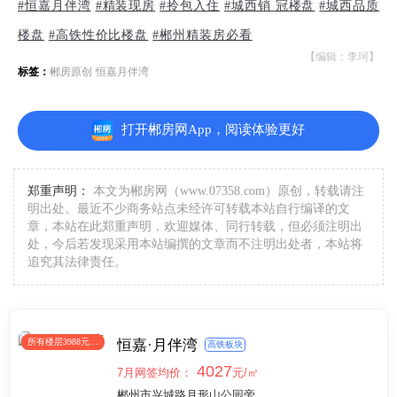
#恒嘉月伴湾
#精装现房
#拎包入住
#城西销 冠楼盘
#城西品质
楼盘
#高铁性价比楼盘
#郴州精装房必看
【编辑：李珂】
标签：
郴房原创
恒嘉月伴湾
打开郴房网App，阅读体验更好
郑重声明：
本文为郴房网（www.07358.com）原创，转载请注
明出处。最近不少商务站点未经许可转载本站自行编译的文
章，本站在此郑重声明，欢迎媒体、同行转载，但必须注明出
处，今后若发现采用本站编撰的文章而不注明出处者，本站将
追究其法律责任。
所有楼层3988元/
恒嘉·月伴湾
高铁板块
㎡封顶
4027
7月网签均价：
元/㎡
郴州市兴城路月形山公园旁