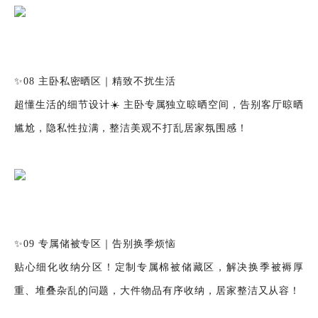
✨08 主卧私密晒区｜精致不扰生活
超懂生活的细节设计☀️ 主卧专属独立晾晒空间，告别客厅晾晒
尴尬，隐私性拉满，整洁美观不打乱居家氛围感！
✨09 专属储被专区｜告别换季烦恼
贴心细化收纳分区！定制专属棉被储藏区，解决换季被褥厚
重、堆叠杂乱的问题，大件物品有序收纳，居家整洁又从容！