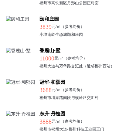
郴州市高铁新区月形山公园正对面
颐和庄园
3839
元/㎡（参考均价）
小埠南岭生态城颐和庄园
香麓山·墅
11000
元/㎡（参考均价）
郴州大道与万华路交汇处（近邻郴州西站）
冠华·和熙园
3688
元/㎡（参考均价）
郴州市增湖路南段与横岭路交汇处
东升·丹桂园
3888
元/㎡（参考均价）
郴州市郴州大道•郴州科技工业园正门