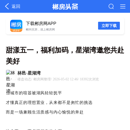
返回
下载郴房网APP
立即下载
郴州买房，就上郴房网
甜漾五一，福利加码，星湖湾邀您共赴
美好
林邑·星湖湾
楼盘动态/
郴房网整理/
2026-05-02 12:46/
18392次浏览
当城市的喧嚣被湖风轻轻抚平
才懂真正的理想置业，从来都不是匆忙的挑选
而是一场兼顾生活质感与内心愉悦的奔赴