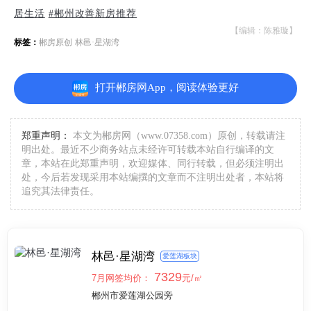
居生活
#郴州改善新房推荐
【编辑：陈雅璇】
标签：
郴房原创
林邑·星湖湾
打开郴房网App，阅读体验更好
郑重声明：
本文为郴房网（www.07358.com）原创，转载请注
明出处。最近不少商务站点未经许可转载本站自行编译的文
章，本站在此郑重声明，欢迎媒体、同行转载，但必须注明出
处，今后若发现采用本站编撰的文章而不注明出处者，本站将
追究其法律责任。
林邑·星湖湾
爱莲湖板块
7329
7月网签均价：
元/㎡
郴州市爱莲湖公园旁