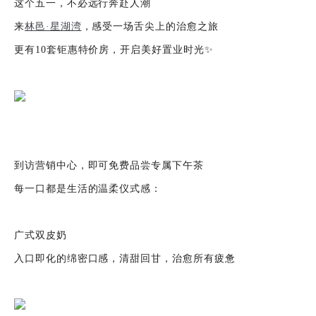
这个五一，不必远行奔赴人潮
来
林邑·星湖湾
，感受一场舌尖上的治愈之旅
更有10套钜惠特价房，开启美好置业时光✨
到访营销中心，即可免费品尝专属下午茶
每一口都是生活的温柔仪式感：
广式双皮奶
入口即化的绵密口感，清甜回甘，治愈所有疲惫