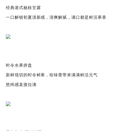
经典港式杨枝甘露
一口解锁初夏清新感，清爽解腻，满口都是鲜活果香
时令水果拼盘
新鲜现切的时令鲜果，给味蕾带来满满鲜活元气
悠闲感直接拉满