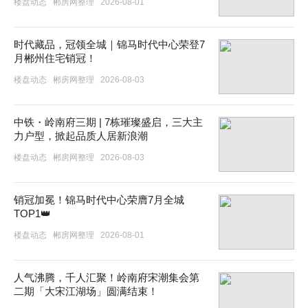
楼盘动态
郴房网整理
2026-08-01
时代藏品，冠领全城｜锦马时代中心荣登7
月郴州住宅销冠！
楼盘动态
郴房网整理
2026-08-03
中铁・岭南府三期 | 7栋璀璨盛启，三大主
力户型，掀起品质人居新浪潮
楼盘动态
郴房网整理
2026-08-03
销冠加冕！锦马时代中心荣膺7月全城
TOP1👑
楼盘动态
郴房网整理
2026-08-01
人气沸腾，千人汇聚！岭南府宋潮集会第
二期「大宋江湖场」圆满结束！