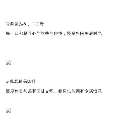
香酥蛋挞&手工曲奇
每一口都是匠心与甜香的碰撞，慢享悠闲午后时光
☕现磨精品咖啡
醇厚焦香与柔和回甘交织，看房也能拥有专属惬意