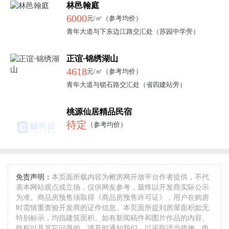
林邑翰庭
6000
元/㎡（参考均价）
青年大道与下东边江路交汇处（苏园中学旁）
正谊·锦绣湖山
4618
元/㎡（参考均价）
青年大道与锁石路交汇处（省四建站旁）
桃源仙居精品民宿
待定
（参考均价）
免责声明：
本页面所载内容为郴房网开放平台作者提供，不代
表本网站观点或立场，仅供网友参考，最终以开发商实际公示
为准。商品房预售须取得《商品房预售许可证》，用户在购房
时需慎重查验开发商的证件信息。本页面所提到房屋面积如无
特别标示，均指建筑面积。如有新闻稿件和图片作品的内容、
版权以及其它问题的，请及时通知我们，以采取适当措施。电