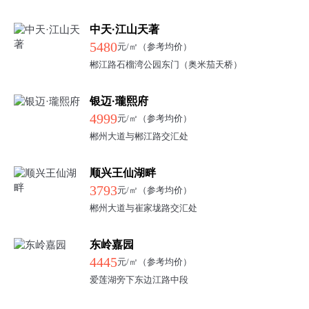
中天·江山天著
5480
元/㎡（参考均价）
郴江路石榴湾公园东门（奥米茄天桥）
银迈·瓏熙府
4999
元/㎡（参考均价）
郴州大道与郴江路交汇处
顺兴王仙湖畔
3793
元/㎡（参考均价）
郴州大道与崔家垅路交汇处
东岭嘉园
4445
元/㎡（参考均价）
爱莲湖旁下东边江路中段