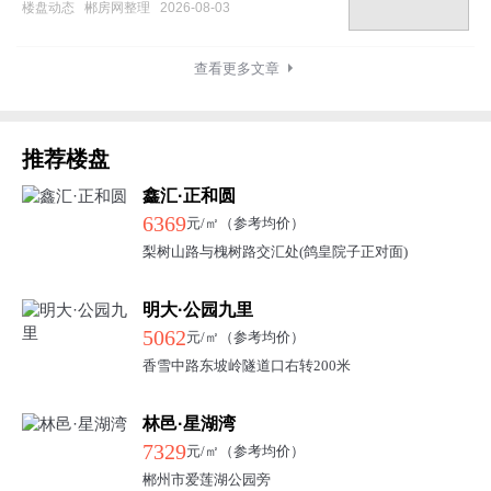
楼盘动态
郴房网整理
2026-08-03
查看更多文章
推荐楼盘
鑫汇·正和圆
6369
元/㎡（参考均价）
梨树山路与槐树路交汇处(鸽皇院子正对面)
明大·公园九里
5062
元/㎡（参考均价）
香雪中路东坡岭隧道口右转200米
林邑·星湖湾
7329
元/㎡（参考均价）
郴州市爱莲湖公园旁