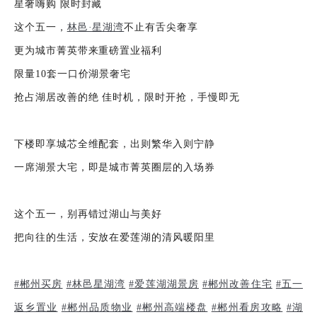
星奢嗨购 限时封藏
这个五一，
林邑·星湖湾
不止有舌尖奢享
更为城市菁英带来重磅置业福利
限量10套一口价湖景奢宅
抢占湖居改善的绝 佳时机，限时开抢，手慢即无
下楼即享城芯全维配套，出则繁华入则宁静
一席湖景大宅，即是城市菁英圈层的入场券
这个五一，别再错过湖山与美好
把向往的生活，安放在爱莲湖的清风暖阳里
#郴州买房
#林邑星湖湾
#爱莲湖湖景房
#郴州改善住宅
#五一
返乡置业
#郴州品质物业
#郴州高端楼盘
#郴州看房攻略
#湖