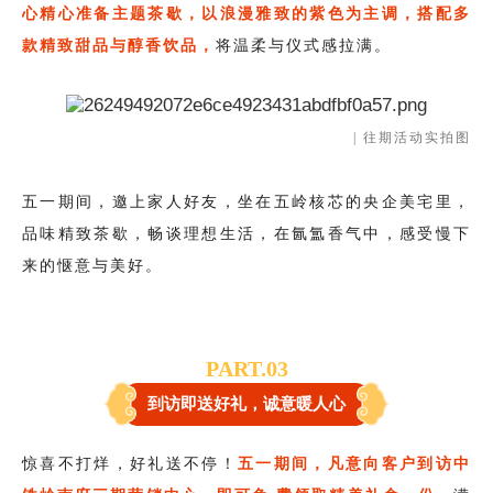
心精心准备主题茶歇，以浪漫雅致的紫色为主调，搭配多
款精致甜品与醇香饮品，
将温柔与仪式感拉满。
| 往期活动实拍图
五一期间，邀上家人好友，坐在五岭核芯的央企美宅里，
品味精致茶歇，畅谈理想生活，在氤氲香气中，感受慢下
来的惬意与美好。
PART.0
3
到访即送好礼，诚意暖人心
惊喜不打烊，好礼送不停！
五一期间，凡意向客户到访中