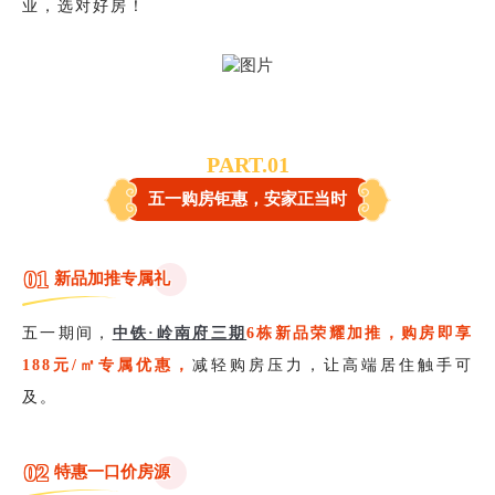
业，选对好房！
PART.0
1
五一购房钜惠，安家正当时
01
新品加推专属礼
五一期间，
中铁·岭南府三期
6栋新品荣耀加推，购房即享
188元/㎡专属优惠，
减轻购房压力，让高端居住触手可
及。
0
2
特惠一口价房源