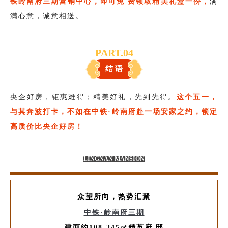
铁岭南府三期营销中心，即可免 费领取精美
礼盒一份，
满
满心意，诚意相送。
PART.0
4
结 语
央企好房，钜惠难得；精美好礼，先到先得。
这个五一，
与其奔波打卡，
不如在中铁·岭南府赴一场安家之约，锁定
高质价比央企好
房！
LINGNAN MANSION
众望所向，热势汇聚
中铁·岭南府三期
建面约108-245㎡精英府 邸