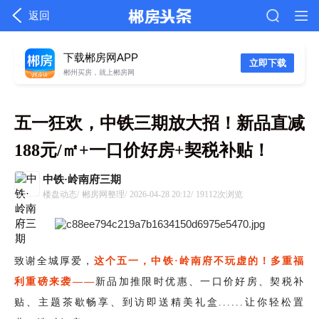
返回
下载郴房网APP
立即下载
郴州买房，就上郴房网
五一狂欢，中铁三期放大招！新品直减
188元/㎡+一口价好房+契税补贴！
中铁·岭南府三期
楼盘动态/
郴房网整理/
2026-04-28 20:12/
19112次浏览
致谢全城厚爱，
这个五一，
中铁·岭南府
不玩虚的！多重福
利重磅来袭——
新品加推限时优惠、一口价好房、契税补
贴、
主题茶歇畅享、
到访即送精美礼盒......让你轻松置