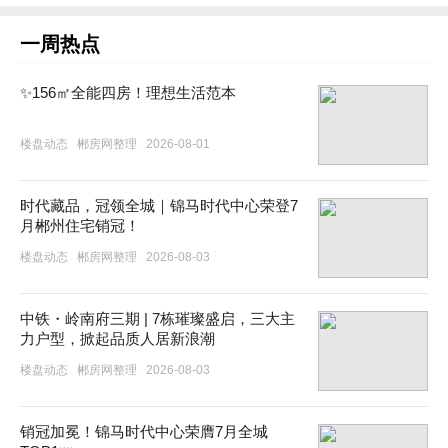
一周热点
✨156㎡全能四房！理想生活范本
楼盘动态
郴房网整理
2026-08-01
时代藏品，冠领全城｜锦马时代中心荣登7
月郴州住宅销冠！
楼盘动态
郴房网整理
2026-08-03
中铁・岭南府三期 | 7栋璀璨盛启，三大主
力户型，掀起品质人居新浪潮
楼盘动态
郴房网整理
2026-08-03
销冠加冕！锦马时代中心荣膺7月全城