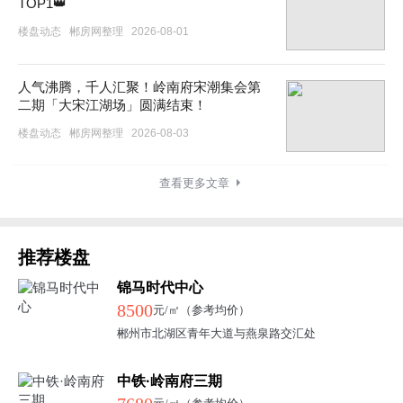
TOP1👑
楼盘动态
郴房网整理
2026-08-01
人气沸腾，千人汇聚！岭南府宋潮集会第
二期「大宋江湖场」圆满结束！
楼盘动态
郴房网整理
2026-08-03
查看更多文章
推荐楼盘
锦马时代中心
8500
元/㎡（参考均价）
郴州市北湖区青年大道与燕泉路交汇处
中铁·岭南府三期