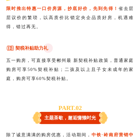
限时推出特惠一口价房源，抄底好价，先到先得！
省去层
层议价的繁琐，以高质价比锁定央企品质好房，机遇难
得，错过再无。
0
3
契税补贴助力礼
五一购房，可直接享受郴州最 新契税补贴政策，普通家庭
购房可享50%契税补贴；二孩及以上且子女未成年的家
庭，购房可享60%契税补贴。
PART.0
2
主题茶歇，邂逅慵懒时光
除了诚意满满的购房优惠，活动期间，
中铁·岭南府营销中