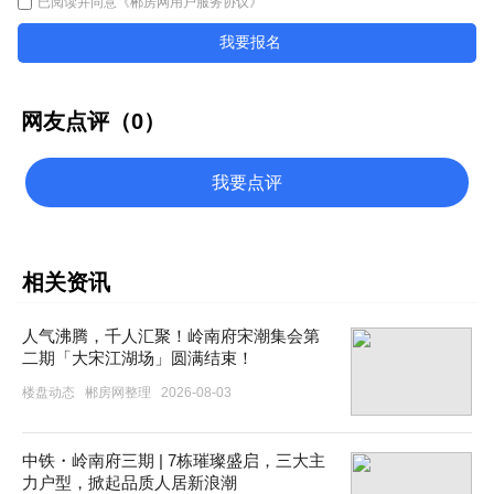
已阅读并同意
《郴房网用户服务协议》
我要报名
网友点评（
0
）
我要点评
相关资讯
人气沸腾，千人汇聚！岭南府宋潮集会第
二期「大宋江湖场」圆满结束！
楼盘动态
郴房网整理
2026-08-03
中铁・岭南府三期 | 7栋璀璨盛启，三大主
力户型，掀起品质人居新浪潮