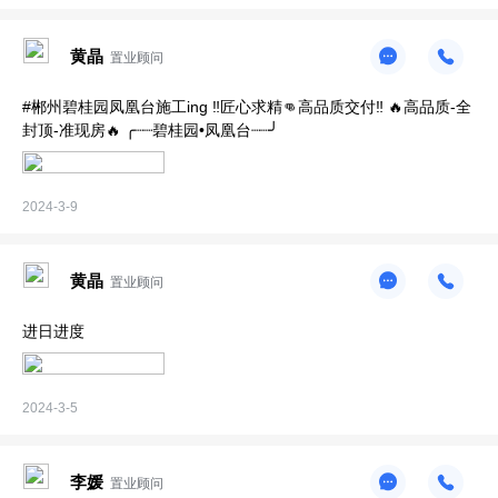
黄晶
置业顾问
#郴州碧桂园凤凰台施工ing ‼匠心求精👊高品质交付‼ 🔥高品质-全
封顶-准现房🔥 ╭┈┈碧桂园•凤凰台┈┈╯
2024-3-9
黄晶
置业顾问
进日进度
2024-3-5
李媛
置业顾问