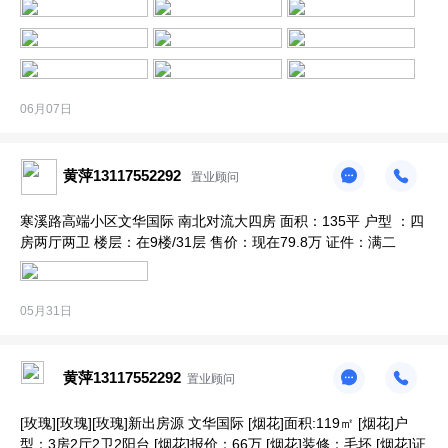
06月07日
黄萍13117552292
置业顾问
寒溪路高端小区文华国际 南北对流大四房 面积：135平 户型 ：四
房两厅两卫 楼层：在9楼/31层 售价：现在79.8万 证件：满二 ​
05月31日
黄萍13117552292
置业顾问
[玫瑰][玫瑰][玫瑰]新出房源 文华国际 [烟花]面积:119㎡ [烟花]户
型：3房2厅2卫2阳台 [烟花]报价：66万 [烟花]装修：毛坯 [烟花]证