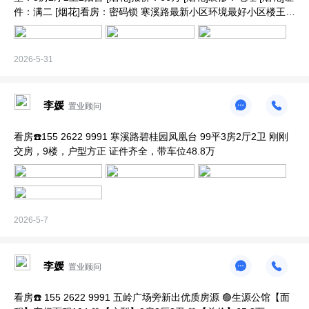
件：满二 [烟花]看房：密码锁 寒溪路最新小区环境最好小区楼王栋
视野无遮挡！
2026-5-31
李媛
置业顾问
看房☎️155 2622 9991 寒溪路碧桂园凤凰台 99平3房2厅2卫 刚刚
交房，9楼，户型方正 证件齐全，带车位48.8万
2026-5-7
李媛
置业顾问
看房☎️ 155 2622 9991 五岭广场旁新出优质房源 🟢生源公馆【面