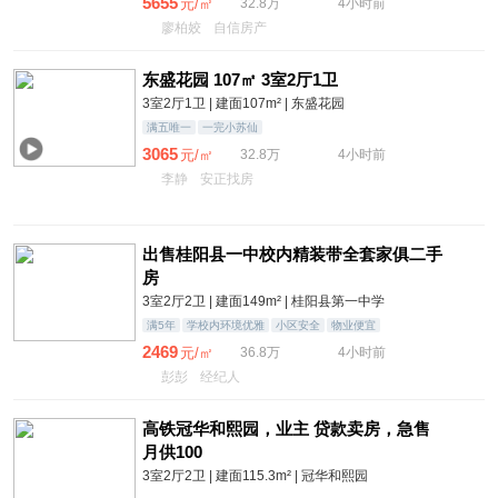
5655
元/㎡
32.8万
4小时前
廖柏姣
自信房产
东盛花园 107㎡ 3室2厅1卫
3室2厅1卫 | 建面107m² | 东盛花园
满五唯一
一完小苏仙
3065
元/㎡
32.8万
4小时前
李静
安正找房
出售桂阳县一中校内精装带全套家俱二手
房
3室2厅2卫 | 建面149m² | 桂阳县第一中学
满5年
学校内环境优雅
小区安全
物业便宜
2469
元/㎡
36.8万
4小时前
彭彭
经纪人
高铁冠华和熙园，业主 贷款卖房，急售
月供100
3室2厅2卫 | 建面115.3m² | 冠华和熙园