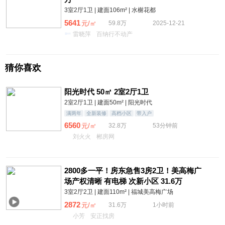
3室2厅1卫 | 建面106m² | 水榭花都
5641
元/㎡
59.8万
2025-12-21
雷晓萍
百纳行不动产
猜你喜欢
阳光时代 50㎡ 2室2厅1卫
2室2厅1卫 | 建面50m² | 阳光时代
满两年
全新装修
高档小区
带入户
6560
元/㎡
32.8万
53分钟前
刘火火
郴房网
2800多一平！房东急售3房2卫！美高梅广
场产权清晰 有电梯 次新小区 31.6万
3室2厅2卫 | 建面110m² | 福城美高梅广场
2872
元/㎡
31.6万
1小时前
小芳
安正找房