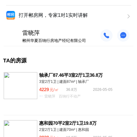
打开郴房网，专家1对1实时讲解
雷晓萍
郴州华夏百纳行房地产经纪有限公司
TA的房源
轴承厂87.46平3室2厅1卫36.8万
3室2厅1卫 | 建面87m² | 轴承厂
4229
元/㎡
36.8万
2026-05-05
雷晓萍
百纳行不动产
惠和园70平2室2厅1卫19.8万
2室2厅1卫 | 建面70m² | 惠和园