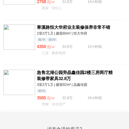
2758
元/㎡
31.8万
14小时前
家家
经纪人
寒溪路恒大华府业主装修保养非常不错
2室2厅1卫 | 建面80m² | 恒大华府
满2年
满5年
4350
元/㎡
34.8万
15小时前
江进
郴房电商
急售北湖公园旁晶鑫佳园2楼三房两厅精
装修带家具32.8万
3室2厅1卫 | 建面92m² | 晶鑫佳园
满5年
3565
元/㎡
32.8万
16小时前
李梅
自信房产