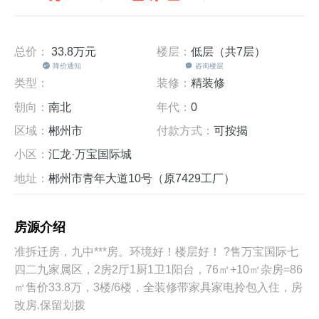
总价：
33.8万
元
楼层：
低层（共7层）
降价通知
咨询楼层
类型：
装修：
精装修
朝向：
南北
年代：
0
区域：
郴州市
付款方式：
可按揭
小区：
汇龙·万宝国际城
地址：
郴州市青年大道10号（原7429工厂）
房源介绍
准拆迁房，九中***房。环境好！楼层好！ ?售万宝国际七
四二九家属区，2房2厅1厨1卫1阳台，76㎡+10㎡杂房=86
㎡售价33.8万，3楼/6楼，全装修带家具家电拎包入住，房
改房.保留划拨