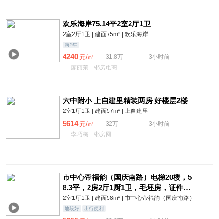
欢乐海岸75.14平2室2厅1卫
2室2厅1卫 | 建面75m² | 欢乐海岸
满2年
4240
元/㎡
31.8万
3小时前
廖丽菊
郴房电商
六中附小 上自建里精装两房 好楼层2楼
2室1厅1卫 | 建面57m² | 上自建里
5614
元/㎡
32万
3小时前
李巧梅
郴房网
市中心帝福韵（国庆南路）电梯20楼，5
8.3平，2房2厅1厨1卫，毛坯房，证件满2
年，售价32.8万J
2室1厅1卫 | 建面58m² | 市中心帝福韵（国庆南路）
地段好
出行便利