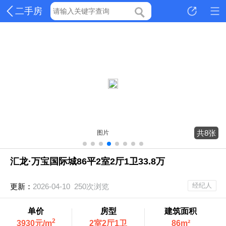
二手房
共8张
图片
汇龙·万宝国际城86平2室2厅1卫33.8万
经纪人
更新：
2026-04-10 250次浏览
单价
房型
建筑面积
2
3930元/m
2室2厅1卫
86m²