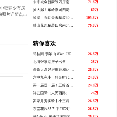
未来城全新豪装四房南北通七米长阳
71.8万
闹中取静少有房
捡大漏！东岭嘉园四房平层南北通带
60万
拍照片详情点击
捡漏！五岭央著精装30多万带电梯
105.8万
畔山花园精装四房南北通捡漏价！
76.8万
猜你喜欢
碧桂园·翡翠山 83㎡ 2室2厅
26.8万
北街张家港房子出售
26万
高铁大盘好房推荐和达 刚需三房
26.8万
六中九完小，铂金时代中层54平1
24.8万
买一层送一层！五岭首府看五岭阁双
24.8万
祥云国际（人民西路）电梯房12楼
26万
罗家井旁实验中小空调设备厂家属区
26.8万
东盛花园85.71平2室2厅1卫
26.8万
苏仙附小 东盛花园精装大两房 读
26.8万