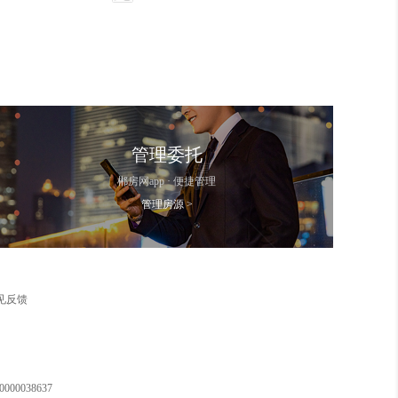
管理委托
郴房网app · 便捷管理
管理房源 >
见反馈
00038637