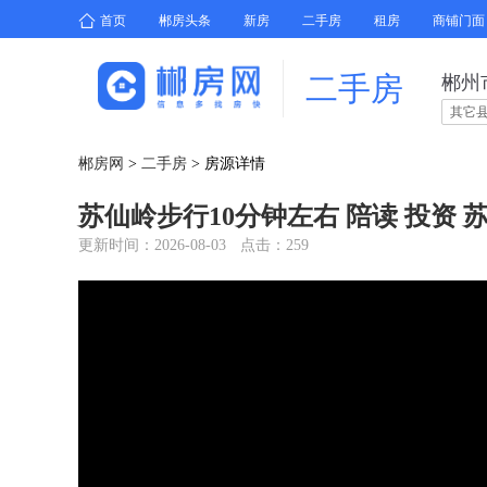
首页
郴房头条
新房
二手房
租房
商铺门面
二手房
郴州
其它
郴房网
>
二手房
>
房源详情
苏仙岭步行10分钟左右 陪读 投资
更新时间：2026-08-03
点击：259