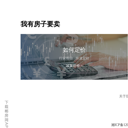
我有房子要卖
如何定价
行家帮你 · 快速定价
我要估价 >
关于
湘ICP备120