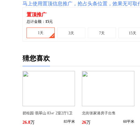
马上使用置顶信息推广，抢占头条位置，效果无可取
置顶推广
总计金额：
15
元
1天
3天
7天
15天
猜您喜欢
碧桂园·翡翠山 83㎡ 2室2厅1卫
北街张家港房子出售
83平米
60平米
26.8
万
26
万