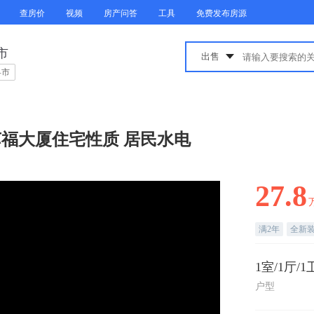
查房价
视频
房产问答
工具
免费发布房源
市
县市
 苏福大厦住宅性质 居民水电
27.8
满2年
全新
1室/1厅/1
户型