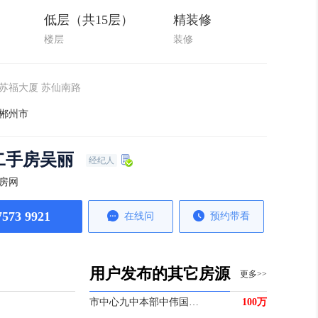
低层（共15层）
精装修
楼层
装修
苏福大厦 苏仙南路
郴州市
二手房吴丽
经纪人
房网
7573 9921
在线问
预约带看
用户发布的其它房源
更多>>
市中心九中本部中伟国际楼王五房
100万