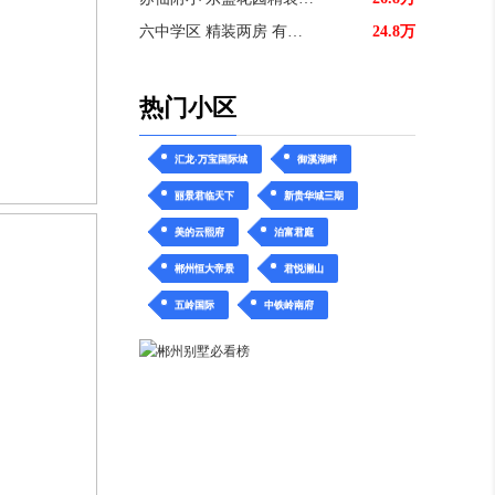
六中学区 精装两房 有院子停车方
24.8万
热门小区
汇龙·万宝国际城
御溪湖畔
丽景君临天下
新贵华城三期
美的云熙府
泊富君庭
郴州恒大帝景
君悦澜山
五岭国际
中铁岭南府