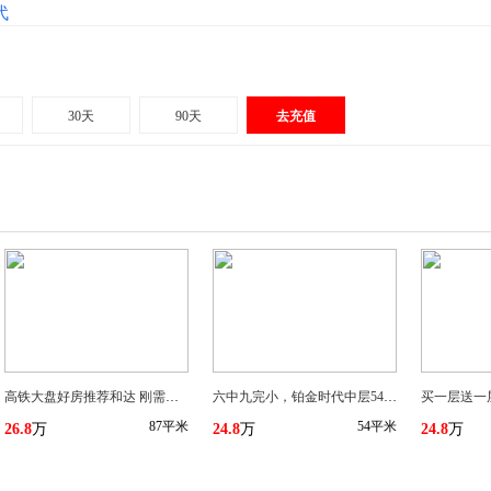
代
30天
90天
去充值
高铁大盘好房推荐和达 刚需三房比县城更有性价比 只要3000多 26.8万可以买小3 房
六中九完小，铂金时代中层54平1室1厅1卫24.8万
87平米
54平米
26.8
万
24.8
万
24.8
万