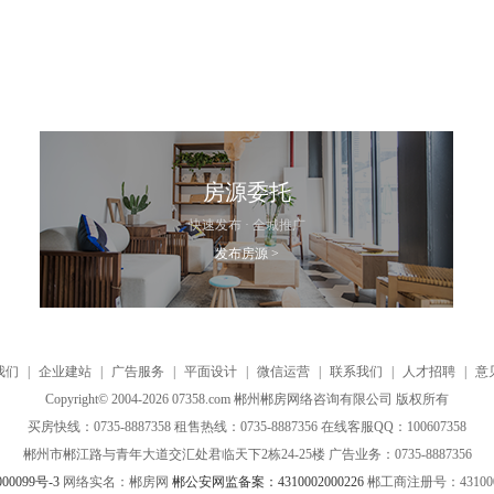
房源委托
快速发布 · 全城推广
发布房源 >
我们
|
企业建站
|
广告服务
|
平面设计
|
微信运营
|
联系我们
|
人才招聘
|
意
Copyright© 2004-2026 07358.com 郴州郴房网络咨询有限公司 版权所有
买房快线：0735-8887358 租售热线：0735-8887356 在线客服QQ：100607358
郴州市郴江路与青年大道交汇处君临天下2栋24-25楼 广告业务：0735-8887356
00099号-3
网络实名：郴房网
郴公安网监备案：4310002000226
郴工商注册号：4310000