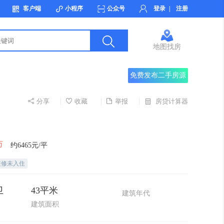
客户端
小程序
公众号
登录
|
注册
地图找房
免费发布二手房源
分享
收藏
举报
房贷计算器
万
约6465元/平
装修未入住
卫
43平米
建筑年代
建筑面积