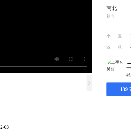
南北
朝向
小 区
区 域
郴
139 
12-03