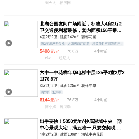
刘火火
郴房网
北湖公园友阿广场附近，标准大4房2厅2
卫交通便利精装修，套内面积156平带家
具
4室2厅2卫 | 建面142m² | 丽都花园
满2年房屋无公摊
大四房两厅两卫
精装修且有赠送面积。
套内实际面积156平
5408
元/㎡
76.8万
4小时前
cfw_...
经纪人
六中一中花样年华电梯中层125平3室2厅2
卫76.8万
3室2厅2卫 | 建面125m² | 花样年华
满2年
近六中
6144
元/㎡
76.8万
4小时前
陈小娥
房贝勒
出手要快！5850元/m²抄底湘域中央一期
中心景观大宅，满五唯一 只要交契税 买
到大赚
4室2厅2卫 | 建面139m² | 湘域中央花园