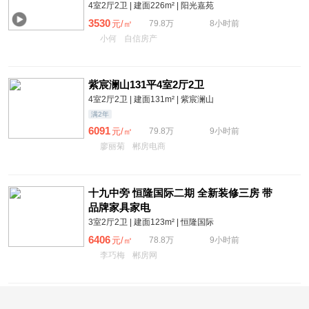
79.8万。
4室2厅2卫 | 建面226m² | 阳光嘉苑
3530
元/㎡
79.8万
8小时前
小何
自信房产
紫宸澜山131平4室2厅2卫
4室2厅2卫 | 建面131m² | 紫宸澜山
满2年
6091
元/㎡
79.8万
9小时前
廖丽菊
郴房电商
十九中旁 恒隆国际二期 全新装修三房 带
品牌家具家电
3室2厅2卫 | 建面123m² | 恒隆国际
6406
元/㎡
78.8万
9小时前
李巧梅
郴房网