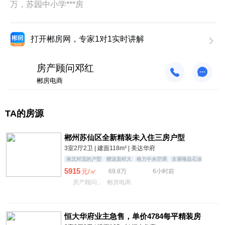
万，苏园中小学***房
打开郴房网，专家1对1实时讲解
房产顾问邓红
郴房电商
TA的房源
郴州苏仙区全新精装未入住三房户型
3室2厅2卫 | 建面118m² | 美达华府
南北对流的户型
赠送面积大
格力中央空调
全屋哑晶石涂
料（佛山瓷砖
5915
元/㎡
69.8万
6小时前
房产顾问...
郴房电商
恒大华府业主急售，单价4784每平精装房