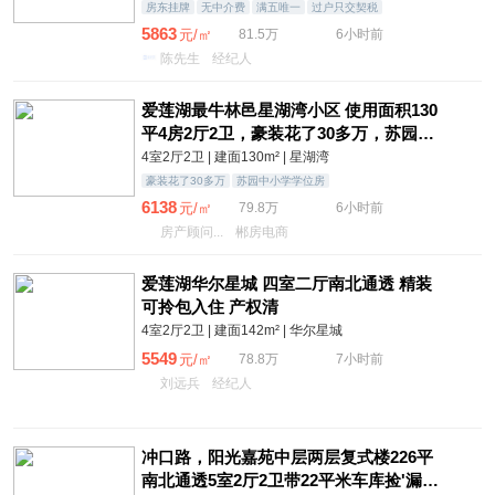
房东挂牌
无中介费
满五唯一
过户只交契税
5863
元/㎡
81.5万
6小时前
陈先生
经纪人
爱莲湖最牛林邑星湖湾小区 使用面积130
平4房2厅2卫，豪装花了30多万，苏园中
小学学位房
4室2厅2卫 | 建面130m² | 星湖湾
豪装花了30多万
苏园中小学学位房
6138
元/㎡
79.8万
6小时前
房产顾问...
郴房电商
爱莲湖华尔星城 四室二厅南北通透 精装
可拎包入住 产权清
4室2厅2卫 | 建面142m² | 华尔星城
5549
元/㎡
78.8万
7小时前
刘远兵
经纪人
冲口路，阳光嘉苑中层两层复式楼226平
南北通透5室2厅2卫带22平米车库捡'漏价