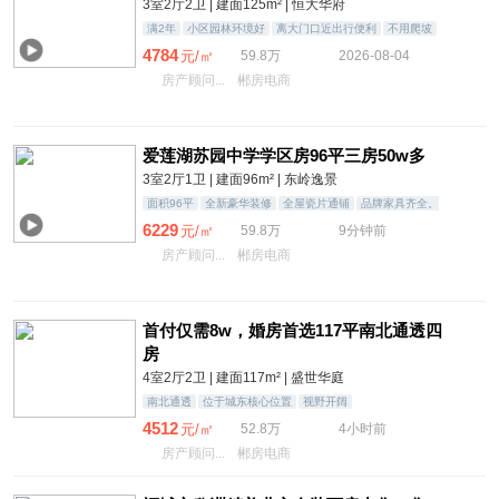
3室2厅2卫 | 建面125m² | 恒大华府
满2年
小区园林环境好
离大门口近出行便利
不用爬坡
4784
元/㎡
59.8万
2026-08-04
房产顾问...
郴房电商
爱莲湖苏园中学学区房96平三房50w多
3室2厅1卫 | 建面96m² | 东岭逸景
面积96平
全新豪华装修
全屋瓷片通铺
品牌家具齐全。
精装未入住
6229
元/㎡
59.8万
9分钟前
房产顾问...
郴房电商
首付仅需8w，婚房首选117平南北通透四
房
4室2厅2卫 | 建面117m² | 盛世华庭
南北通透
位于城东核心位置
视野开阔
4512
元/㎡
52.8万
4小时前
房产顾问...
郴房电商