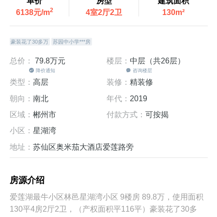
单价
房型
建筑面积
2
6138元/m
4室2厅2卫
130m²
豪装花了30多万
苏园中小学***房
总价：
79.8万
元
楼层：
中层（共26层）
降价通知
咨询楼层
类型：
高层
装修：
精装修
朝向：
南北
年代：
2019
区域：
郴州市
付款方式：
可按揭
小区：
星湖湾
地址：
苏仙区奥米茄大酒店爱莲路旁
房源介绍
爱莲湖最牛小区林邑星湖湾小区 9楼房 89.8万，使用面积
130平4房2厅2卫，（产权面积平116平）豪装花了30多