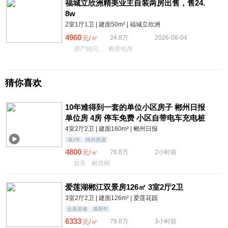
福城立欣洲精美业主自装两房出售，售24.
8w
2室1厅1卫 | 建面50m² | 福城立欣洲
4960
元/㎡
24.8万
2026-08-04
房产顾问...
郴房电商
猜你喜欢
10年难得到一套的单位小区房子 郴州日报
单位房 4房 停车免费 小区自带电车充电桩
4室2厅2卫 | 建面160m² | 郴州日报
满2年
特供房源
4800
元/㎡
76.8万
2小时前
曾香
郴房网
爱莲湖郴江双景房126㎡ 3室2厅2卫
3室2厅2卫 | 建面126m² | 爱莲花园
全新装修
满两年
6333
元/㎡
79.8万
3小时前