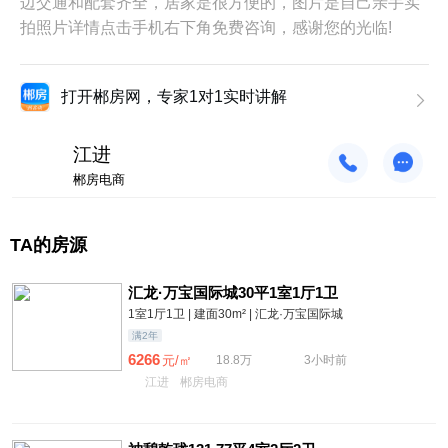
边交通和配套齐全，居家是很方便的，图片是自己亲手实
拍照片详情点击手机右下角免费咨询，感谢您的光临!
打开郴房网，专家1对1实时讲解
江进
郴房电商
TA的房源
汇龙·万宝国际城30平1室1厅1卫
1室1厅1卫 | 建面30m² | 汇龙·万宝国际城
满2年
6266
元/㎡
18.8万
3小时前
江进
郴房电商