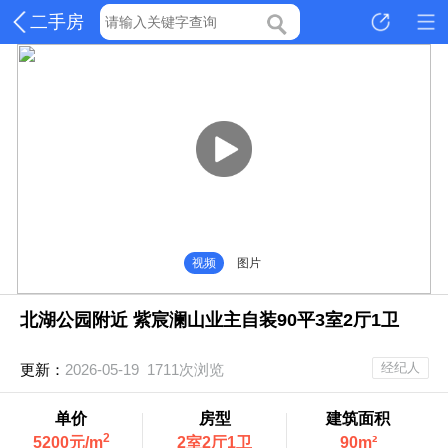
二手房
视频
图片
北湖公园附近 紫宸澜山业主自装90平3室2厅1卫
经纪人
更新：
2026-05-19 1711次浏览
单价
房型
建筑面积
2
5200元/m
2室2厅1卫
90m²