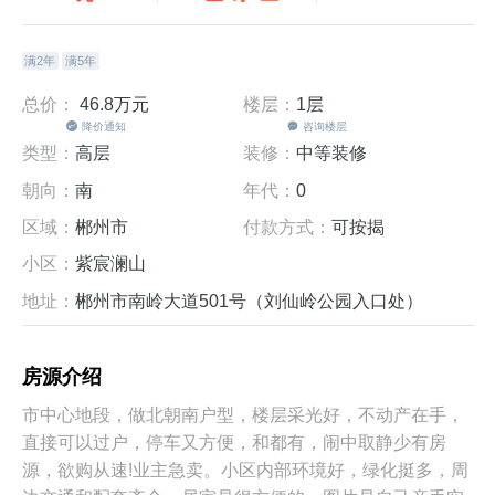
满2年
满5年
总价：
46.8万
元
楼层：
1层
降价通知
咨询楼层
类型：
高层
装修：
中等装修
朝向：
南
年代：
0
区域：
郴州市
付款方式：
可按揭
小区：
紫宸澜山
地址：
郴州市南岭大道501号（刘仙岭公园入口处）
房源介绍
市中心地段，做北朝南户型，楼层采光好，不动产在手，
直接可以过户，停车又方便，和都有，闹中取静少有房
源，欲购从速!业主急卖。小区内部环境好，绿化挺多，周