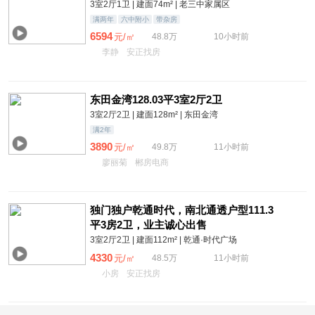
3室2厅1卫 | 建面74m² | 老三中家属区
满两年
六中附小
带杂房
6594
元/㎡
48.8万
10小时前
李静
安正找房
东田金湾128.03平3室2厅2卫
3室2厅2卫 | 建面128m² | 东田金湾
满2年
3890
元/㎡
49.8万
11小时前
廖丽菊
郴房电商
独门独户乾通时代，南北通透户型111.3
平3房2卫，业主诚心出售
3室2厅2卫 | 建面112m² | 乾通·时代广场
4330
元/㎡
48.5万
11小时前
小房
安正找房