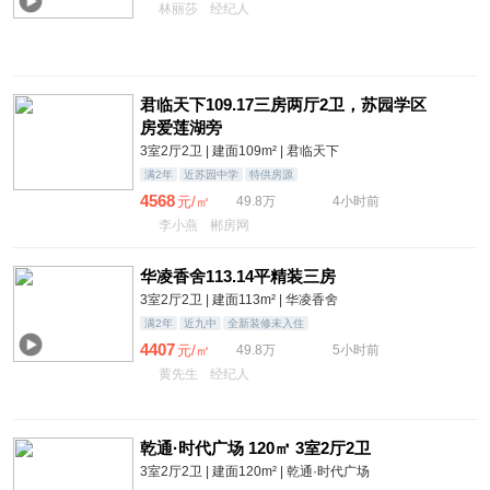
林丽莎
经纪人
君临天下109.17三房两厅2卫，苏园学区
房爱莲湖旁
3室2厅2卫 | 建面109m² | 君临天下
满2年
近苏园中学
特供房源
4568
元/㎡
49.8万
4小时前
李小燕
郴房网
华凌香舍113.14平精装三房
3室2厅2卫 | 建面113m² | 华凌香舍
满2年
近九中
全新装修未入住
4407
元/㎡
49.8万
5小时前
黄先生
经纪人
乾通·时代广场 120㎡ 3室2厅2卫
3室2厅2卫 | 建面120m² | 乾通·时代广场