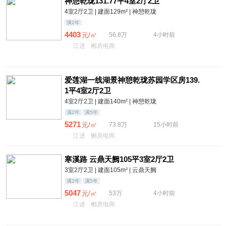
神憩乾珑131.77平4室2厅2卫
4室2厅2卫 | 建面129m² | 神憩乾珑
满2年
4403
元/㎡
56.8万
4小时前
江进
郴房电商
爱莲湖一线湖景神憩乾珑苏园学区房139.
1平4室2厅2卫
4室2厅2卫 | 建面140m² | 神憩乾珑
满2年
满5年
5271
元/㎡
73.8万
15小时前
江进
郴房电商
寒溪路 云鼎天阙105平3室2厅2卫
3室2厅2卫 | 建面105m² | 云鼎天阙
满2年
满5年
5047
元/㎡
53万
4小时前
江进
郴房电商