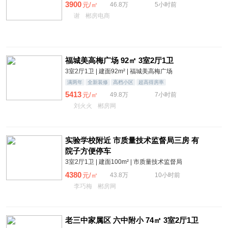
3900
元/㎡
46.8万
5小时前
谢
郴房电商
福城美高梅广场 92㎡ 3室2厅1卫
3室2厅1卫 | 建面92m² | 福城美高梅广场
满两年
全新装修
高档小区
超高得房率
5413
元/㎡
49.8万
7小时前
刘火火
郴房网
实验学校附近 市质量技术监督局三房 有
院子方便停车
3室2厅1卫 | 建面100m² | 市质量技术监督局
4380
元/㎡
43.8万
10小时前
李巧梅
郴房网
老三中家属区 六中附小 74㎡ 3室2厅1卫