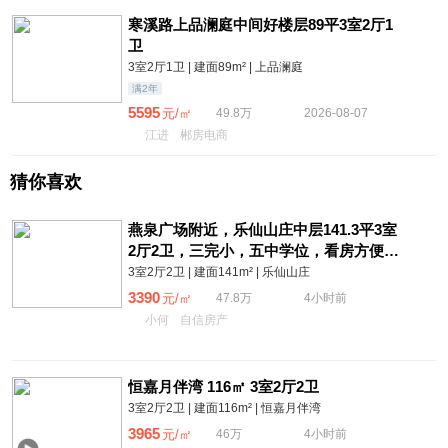
寒溪路上品澜庭中间好楼层89平3室2厅1
卫
3室2厅1卫 | 建面89m² | 上品澜庭
满2年
5595
元/㎡
49.8万
2026-08-07
江进
郴房电商
猜你喜欢
燕泉广场附近，乐仙山庄中层141.3平3室
2厅2卫，三完小，五中学位，看房方便有
钥匙诚心出售47.8万。
3室2厅2卫 | 建面141m² | 乐仙山庄
3390
元/㎡
47.8万
4小时前
小何
自信房产
恒嘉月伴湾 116㎡ 3室2厅2卫
3室2厅2卫 | 建面116m² | 恒嘉月伴湾
3965
元/㎡
46万
4小时前