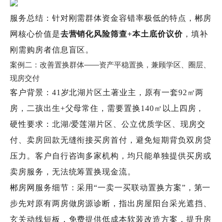
服务总结：针对刚需群体资金容错率极低的特点，郴房
网核心价值是
去营销化风险筛查+本土底价议价
，填补
刚需购房者信息盲区。
案例二：改善置换群体——资产平稳置换，兼顾学区、圈层、
现房交付
客户背景：41岁北湖片区土著业主，原有一套92㎡两
房，二孩出生+父母常住，需要置换140㎡以上四房，
硬性要求：北湖/爱莲湖片区、公立优质学区、现房交
付、卖房回款无缝衔接买房首付，避免短期背负双房贷
压力。客户自行咨询多家机构，均只能单独提供买房或
卖房服务，无法统筹置换现金流。
郴房网服务细节：采用“一卖一买联动置换方案”，第一
步先对原有两房做房源诊断，指出房屋阳台采光遮挡、
玄关动线短板，免费提供低成本软装改造方案，提升房