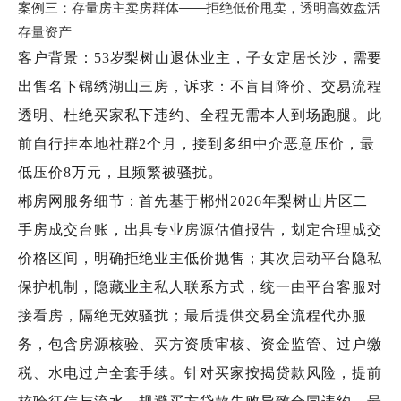
案例三：存量房主卖房群体——拒绝低价甩卖，透明高效盘活
存量资产
客户背景：53岁梨树山退休业主，子女定居长沙，需要
出售名下锦绣湖山三房，诉求：不盲目降价、交易流程
透明、杜绝买家私下违约、全程无需本人到场跑腿。此
前自行挂本地社群2个月，接到多组中介恶意压价，最
低压价8万元，且频繁被骚扰。
郴房网服务细节：首先基于郴州2026年梨树山片区二
手房成交台账，出具专业房源估值报告，划定合理成交
价格区间，明确拒绝业主低价抛售；其次启动平台隐私
保护机制，隐藏业主私人联系方式，统一由平台客服对
接看房，隔绝无效骚扰；最后提供交易全流程代办服
务，包含房源核验、买方资质审核、资金监管、过户缴
税、水电过户全套手续。针对买家按揭贷款风险，提前