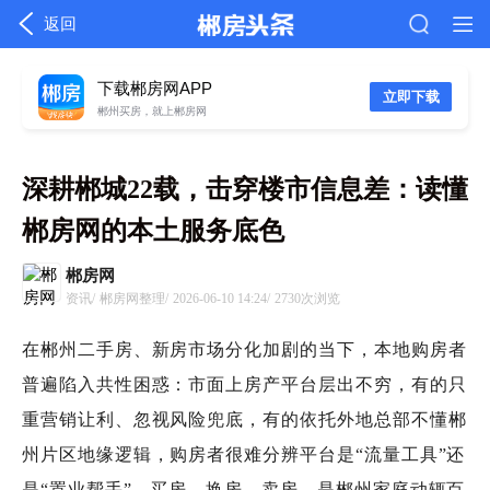
返回
下载郴房网APP
立即下载
郴州买房，就上郴房网
深耕郴城22载，击穿楼市信息差：读懂
郴房网的本土服务底色
郴房网
资讯/
郴房网整理/
2026-06-10 14:24/
2730次浏览
在郴州二手房、新房市场分化加剧的当下，本地购房者
普遍陷入共性困惑：市面上房产平台层出不穷，有的只
重营销让利、忽视风险兜底，有的依托外地总部不懂郴
州片区地缘逻辑，购房者很难分辨平台是“流量工具”还
是“置业帮手”。买房、换房、卖房，是郴州家庭动辄百