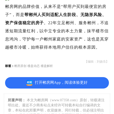
郴房网的品牌价值，从来不是“帮用户买到最便宜的房
子”，而是
帮郴州人买到适配人生阶段、无隐形风险、
资产保值稳定的房子
。22年立足郴州、服务郴州，不追
逐短期流量红利，以中立专业的本土力量，抹平楼市信
息鸿沟，守护每一户郴州家庭的安家资产，这也是其穿
越楼市冷暖，始终获得本地用户信任的根本原因。
【编辑：刘扬浩】
标签：
郴房原创
楼盘动态
楼盘解析
打开郴房网App，阅读体验更好
郑重声明：
本文为郴房网（www.07358.com）原创，转载请注
明出处。最近不少商务站点未经许可转载本站自行编译的文
章，本站在此郑重声明，欢迎媒体、同行转载，但必须注明出