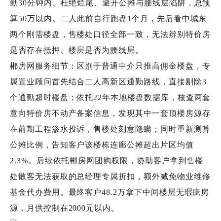
勤30分钟内、杜绝烂尾、避开公摊与腰线层陷阱，总预
算50万以内。二人此前自行跑盘1个月，先后看中城东
两个刚需楼盘，售楼处口径全部一致，无法辨别特价房
是否存在抵押、楼层是否为腰线层。
郴房网服务细节：区别于普通中介只推高佣金楼盘，专
属置业顾问首先结合二人高新区通勤路线，直接剔除3
个通勤超时楼盘；依托22年本地楼盘数据库，核查两套
意向特价房不动产备案信息，发现其中一套顶楼房源存
在前期工程渗水投诉，售楼处刻意隐瞒；同时重新测算
公摊比例，告知客户该楼栋连廊公摊超出片区均值
2.3%。后续依托郴房网团购权限，协助客户拿到售楼
处散客无法获取的总经理专属折扣，额外减免物业维修
基金代办费用。最终客户48.2万拿下中间楼层无瑕疵房
源，月供控制在2000元以内。