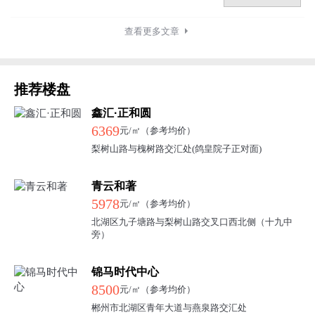
查看更多文章
推荐楼盘
鑫汇·正和圆
6369
元/㎡（参考均价）
梨树山路与槐树路交汇处(鸽皇院子正对面)
青云和著
5978
元/㎡（参考均价）
北湖区九子塘路与梨树山路交叉口西北侧（十九中
旁）
锦马时代中心
8500
元/㎡（参考均价）
郴州市北湖区青年大道与燕泉路交汇处