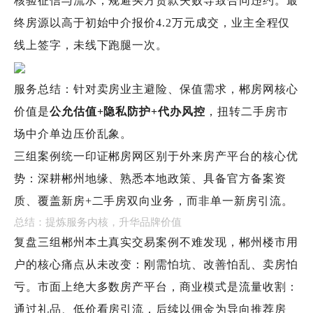
核验征信与流水，规避买方贷款失败导致合同违约。最
终房源以高于初始中介报价4.2万元成交，业主全程仅
线上签字，未线下跑腿一次。
服务总结：针对卖房业主避险、保值需求，郴房网核心
价值是
公允估值+隐私防护+代办风控
，扭转二手房市
场中介单边压价乱象。
三组案例统一印证郴房网区别于外来房产平台的核心优
势：深耕郴州地缘、熟悉本地政策、具备官方备案资
质、覆盖新房+二手房双向业务，而非单一新房引流。
总结：提炼服务内核，升华品牌价值
复盘三组郴州本土真实交易案例不难发现，郴州楼市用
户的核心痛点从未改变：刚需怕坑、改善怕乱、卖房怕
亏。市面上绝大多数房产平台，商业模式是流量收割：
通过礼品、低价看房引流，后续以佣金为导向推荐房