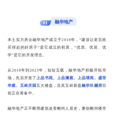
融华地产
01
本土实力房企融华地产成立于2018年，“建设让老百姓
买得起的好房子”是它成立的初衷，“优质、优居、优
学”是它的开发理念。
从2018年到2023年，短短五载，融华地产积极开拓市
场，先后开发了
上品书苑、上品澜庭、上品璟苑、盛世
华庭、五岭庆园
五大楼盘，且其五岭新盘
融华玖樾府
目
前正在筹备中。
融华地产正不断用建筑改变郴州人居史，屡创郴州楼市