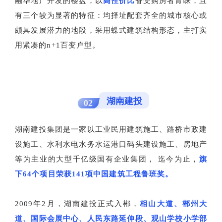
融华地产开发的楼盘，以
高性价比
备受购房者青睐，且
有三个较为显著的特征：均择址配套齐全的城市核心或
颇具发展潜力的地段，采用蝶式建筑结构形态，主打实
用紧凑的n+1百变户型。
湖南建投
02
湖南建投集团是一家以工业民用建筑施工、路桥市政建
设施工、水利水电水务水运港口码头建设施工、房地产
等为主业的大型千亿级国有企业集团， 迄今为止，
旗
下64个项目荣获141项中国建筑工程鲁班奖。
2009年2月，湖南建投正式入郴，
相山大道、郴州大
道、国际会展中心、人民东路延伸段、观山学校小学部