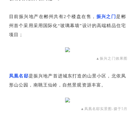
目前振兴地产在郴州共有2个楼盘在售，
振兴之门
是郴
州首个采用采用国际化“玻璃幕墙”设计的高端精品住宅
项目；
▲振兴之门效果图
凤凰名邸
是振兴地产首进城东打造的山景小区，北依凤
形山公园，南眺王仙岭，自然景观资源丰富。
▲凤凰名邸实景图-摄于5月