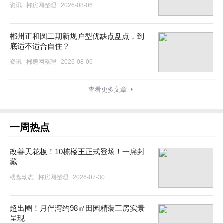
资讯
郴房网整理
2026-08-06
郴州正和圆二期新规户型优缺点盘点，到
底适不适合自住？
资讯
郴房网整理
2026-08-06
查看更多文章
一周热点
改善天花板！10栋楼王正式登场！一席封
藏
楼盘动态
郴房网整理
2026-07-30
超出圈！月伴湾约98㎡田园精装三房实景
呈现