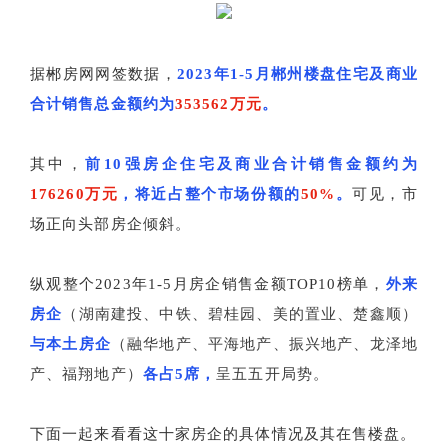
据郴房网网签数据，
2023年1-5月郴州楼盘住宅及商业
合计销售总金额约为
353562万元
。
其中，
前10强房企住宅及商业合计销售金额约为
176260万元
，将近占整个市场份额的
50%
。
可见，市
场正向头部房企倾斜。
纵观整个2023年1-5月房企销售金额TOP10榜单，
外来
房企
（湖南建投、中铁、碧桂园、美的置业、楚鑫顺）
与本土房企
（融华地产、平海地产、振兴地产、龙泽地
产、福翔地产）
各占5席，
呈五五开局势。
下面一起来看看这十家房企的具体情况及其在售楼盘。