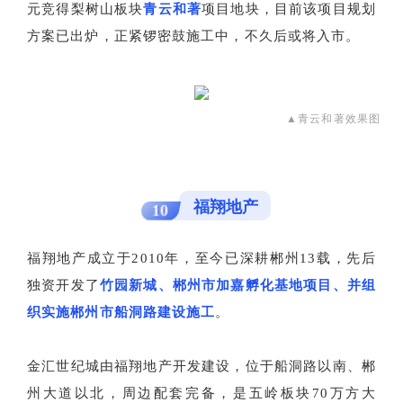
元竞得梨树山板块
青云和著
项目地块，目前该项目规划
方案已出炉，正紧锣密鼓施工中，不久后或将入市。
▲青云和著效果图
福翔地产
10
福翔地产成立于2010年，至今已深耕郴州13载，先后
独资开发了
竹园新城、郴州市加嘉孵化
基地项目、并组
织实施郴州市船洞路建设施工
。
金汇世纪城由福翔地产开发建设，位于船洞路以南、郴
州大道以北，周边配套完备，是五岭板块70万方大