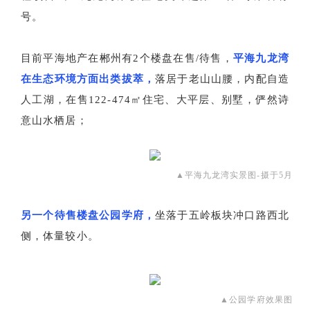
号。
目前平海地产在郴州有2个楼盘在售/待售，
平海九龙湾
在生态环境方面出类拔萃，
落居于老山山腰，内配自造
人工湖，在售122-474㎡住宅、大平层、别墅，俨然诗
意山水栖居；
▲平海九龙湾实景图-摄于5月
另一个待售楼盘公园学府，
坐落于五岭板块冲口路西北
侧，体量较小。
▲公园学府效果图