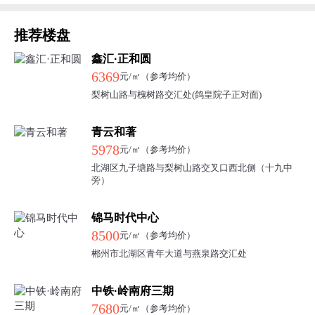
推荐楼盘
鑫汇·正和圆
6369
元/㎡（参考均价）
梨树山路与槐树路交汇处(鸽皇院子正对面)
青云和著
5978
元/㎡（参考均价）
北湖区九子塘路与梨树山路交叉口西北侧（十九中
旁）
锦马时代中心
8500
元/㎡（参考均价）
郴州市北湖区青年大道与燕泉路交汇处
中铁·岭南府三期
7680
元/㎡（参考均价）