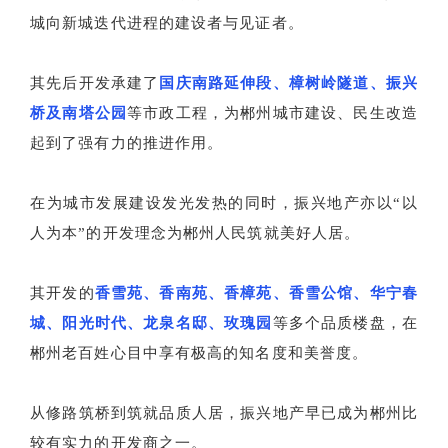
城向新城迭代进程的建设者与见证者。
其先后开发承建了
国庆南路延伸段、樟树岭隧道、振兴
桥及南塔公园
等市政工程，为郴州城市建设、民生改造
起到了强有力的推进作用。
在为城市发展建设发光发热的同时，振兴地产亦以“以
人为本”的开发理念为郴州人民筑就美好人居。
其开发的
香雪苑、香南苑、香樟苑、香雪公馆、华宁春
城、阳光时代、龙泉名邸、玫瑰园
等多个品质楼盘，在
郴州老百姓心目中享有极高的知名度和美誉度。
从修路筑桥到筑就品质人居，振兴地产早已成为郴州比
较有实力的开发商之一。