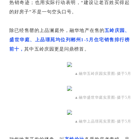
热销奇迹；也用实际行动表明，“建设让老百姓买得起
的好房子”不是一句空头口号。
除已经售罄的上品澜庭外，融华地产在售的
五岭庆园、
盛世华庭、上品璟苑均位列郴州1-5月住宅销售排行榜
前十，
其中五岭庆园更是问鼎榜首。
▲融华五岭庆园实景图-摄于5月
▲融华盛世华庭实景图-摄于5月
▲融华上品璟苑实景图-摄于5月