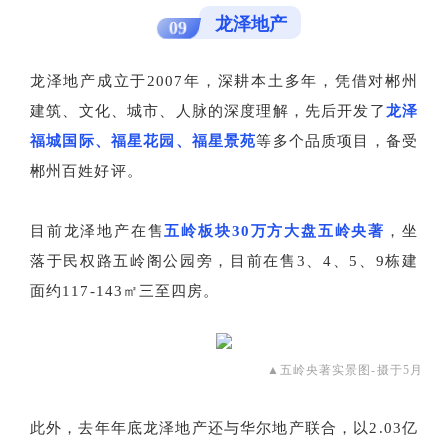
龙泽地产
09
龙泽地产成立于2007年，深耕本土多年，凭借对郴州
建筑、文化、城市、人脉的深度理解，先后开发了
龙泽
福城国际、福星花园、福星景苑
等多个品质项目，备受
郴州百姓好评。
目前龙泽地产在售
五岭板块30万方大盘五岭央著
，坐
落于民权路五岭阁公园旁，目前在售3、4、5、9栋建
面约117-143㎡三至四房。
▲五岭央著实景图-摄于5月
此外，去年年底龙泽地产还与华尔地产联合，以2.03亿