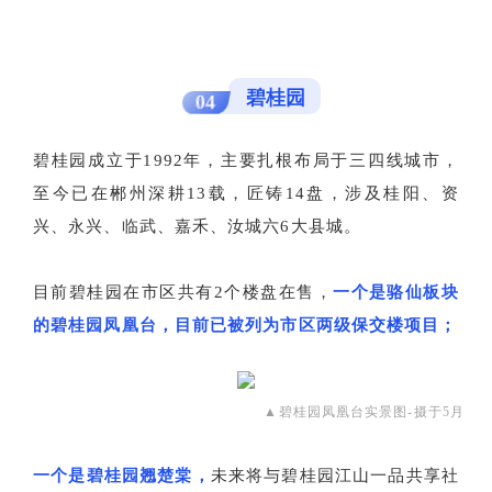
碧桂园
04
碧桂园成立于1992年，主要扎根布局于三四线城市，
至今已在郴州深耕13载，匠铸14盘，涉及桂阳、资
兴、永兴、临武、嘉禾、汝城六6大县城。
目前碧桂园在市区共有2个楼盘在售，
一个是骆仙板块
的碧桂园凤凰台，目前已被列为市区两级保交楼项目；
▲碧桂园凤凰台实景图-摄于5月
一个是碧桂园翘楚棠，
未来将与碧桂园江山一品共享社