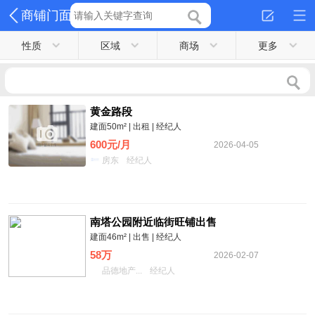
商铺门面
性质
区域
商场
更多
黄金路段
建面50m² | 出租 | 经纪人
600元/月
2026-04-05
房东
经纪人
南塔公园附近临街旺铺出售
建面46m² | 出售 | 经纪人
58万
2026-02-07
品德地产...
经纪人