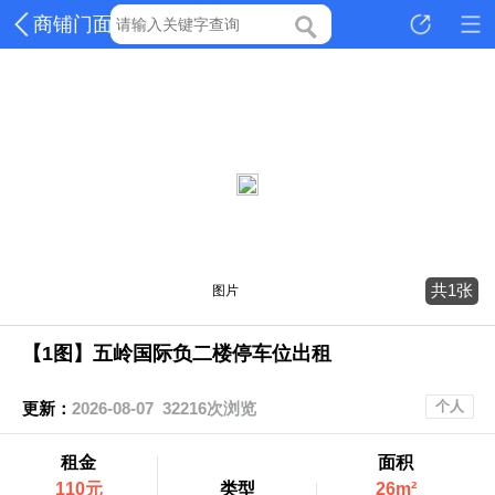
商铺门面
共1张
图片
【1图】五岭国际负二楼停车位出租
个人
更新：
2026-08-07 32216次浏览
租金
面积
110元
类型
26m²